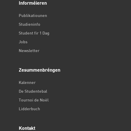
Informéieren
Publikatiounen
Studieninfo
Student fir 1 Dag
Jobs
Newsletter
Zesummenbréngen
Kalenner
De Studentebal
Tournoi de Noël
Lidderbuch
Kontakt