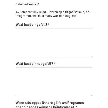
Selected Value:
1
1= Schlecht 10 = Gudd, Bezunn op d'Organisatioun, de
Programm, wei informativ war den Dag, etc.
Waat huet dir gefall?
*
Waat huet dir net gefall?
*
Wann s du eppes ännere géifs am Programm
oder dir eppes wënsche kéints wier et:
*