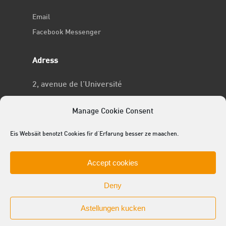
Email
Facebook Messenger
Adress
2, avenue de l’Université
L-4365 Esch-sur-Alzette
Manage Cookie Consent
No RCSL
Eis Websäit benotzt Cookies fir d'Erfarung besser ze maachen.
F969
Accept cookies
Deny
Astellungen kucken
© 2025 ACEL - de Studentevertrieder