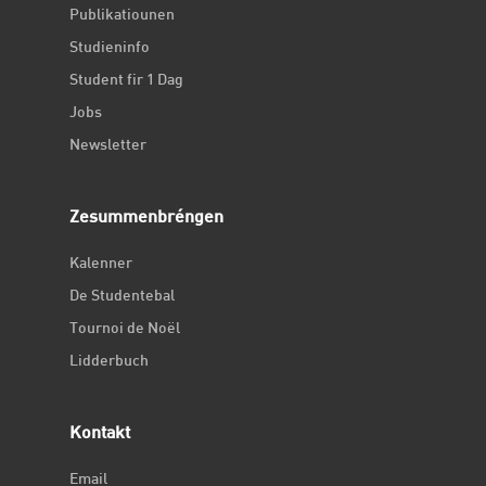
Publikatiounen
Studieninfo
Student fir 1 Dag
Jobs
Newsletter
Zesummenbréngen
Kalenner
De Studentebal
Tournoi de Noël
Lidderbuch
Kontakt
Email