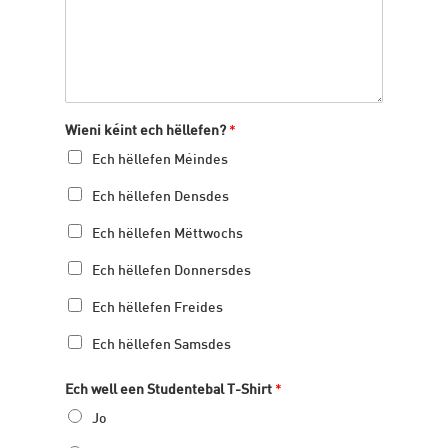
Wieni kéint ech hëllefen?
*
Ech hëllefen Méindes
Ech hëllefen Densdes
Ech hëllefen Mëttwochs
Ech hëllefen Donnersdes
Ech hëllefen Freides
Ech hëllefen Samsdes
W
Ech well een Studentebal T-Shirt
*
é
i
Jo
n