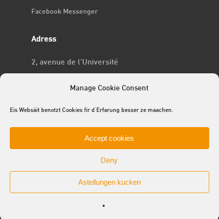
Facebook Messenger
Adress
2, avenue de l’Université
L-4365 Esch-sur-Alzette
Manage Cookie Consent
No RCSL
Eis Websäit benotzt Cookies fir d'Erfarung besser ze maachen.
F969
Accept cookies
Deny
Astellungen kucken
© 2025 ACEL - de Studentevertrieder
facebook
linkedin
youtube
github
instagram