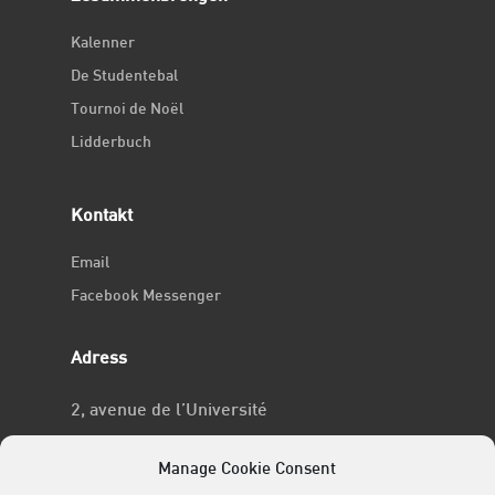
Kalenner
De Studentebal
Tournoi de Noël
Lidderbuch
Kontakt
Email
Facebook Messenger
Adress
2, avenue de l’Université
L-4365 Esch-sur-Alzette
Manage Cookie Consent