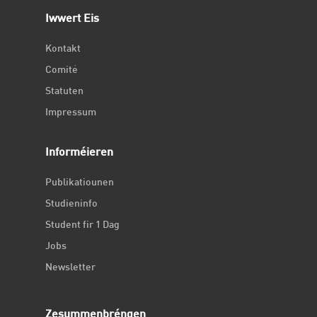
Iwwert Eis
Kontakt
Comité
Statuten
Impressum
Informéieren
Publikatiounen
Studieninfo
Student fir 1 Dag
Jobs
Newsletter
Zesummenbréngen