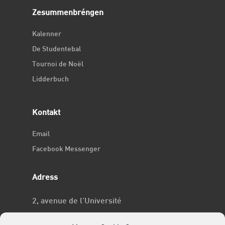
Zesummenbréngen
Kalenner
De Studentebal
Tournoi de Noël
Lidderbuch
Kontakt
Email
Facebook Messenger
Adress
2, avenue de l’Université
L-4365 Esch-sur-Alzette