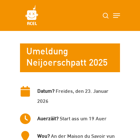
Skip
to
main
content
Umeldung
Neijoerschpatt 2025
Datum?
Freides, den 23. Januar
2026
Auerzäit?
Start ass um 19 Auer
Wou?
An der Maison du Savoir vun