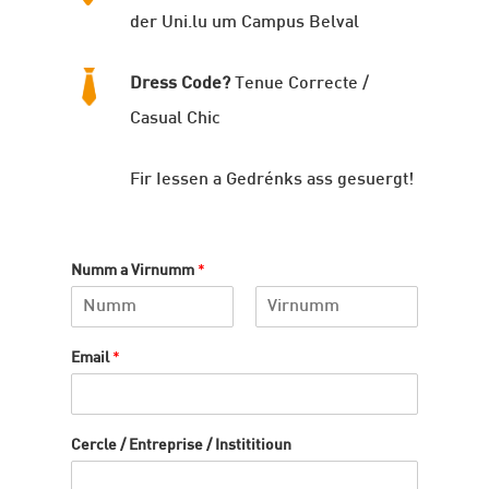
der Uni.lu um Campus Belval
Dress Code?
Tenue Correcte /
Casual Chic
Fir Iessen a Gedrénks ass gesuergt!
Numm a Virnumm
*
F
L
i
a
Email
*
r
s
s
t
t
Cercle / Entreprise / Instititioun