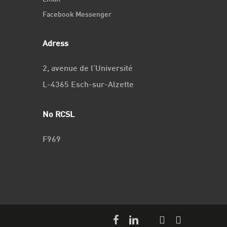
Facebook Messenger
Adress
2, avenue de l’Université
L-4365 Esch-sur-Alzette
No RCSL
F969
facebook
linkedin
youtube
github
instagram