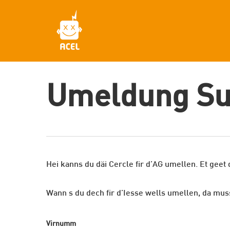
Skip
to
main
content
Umeldung S
Hei kanns du däi Cercle fir d’AG umellen. Et geet
Wann s du dech fir d’Iesse wells umellen, da mu
Virnumm