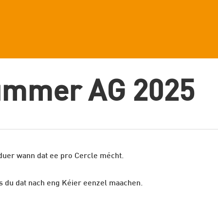
ummer AG 2025
 duer wann dat ee pro Cercle mécht.
ss du dat nach eng Kéier eenzel maachen.