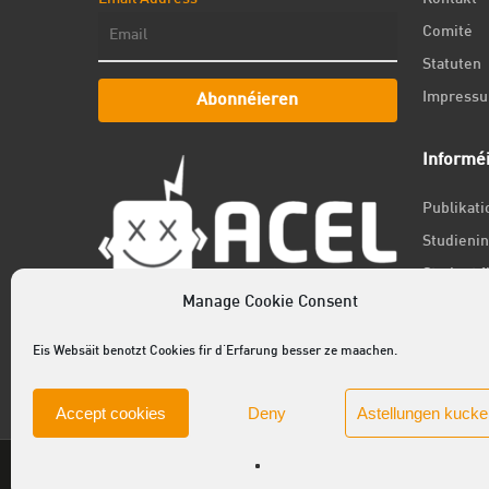
Comité
Statuten
Impress
Abonnéieren
Informé
Publikat
Studienin
Student f
Manage Cookie Consent
Jobs
Newslett
Eis Websäit benotzt Cookies fir d'Erfarung besser ze maachen.
Accept cookies
Deny
Astellungen kucke
© 2025 ACEL - de Studentevertrieder