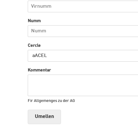
Hit enter to search or ESC to close
Numm
Cercle
Kommentar
Fir Allgemenges zu der AG
Umellen