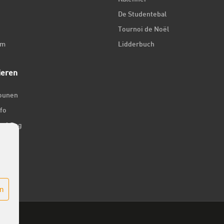
De Studentebal
Tournoi de Noël
um
Lidderbuch
ieren
iounen
fo
ir 1 Dag
er
n