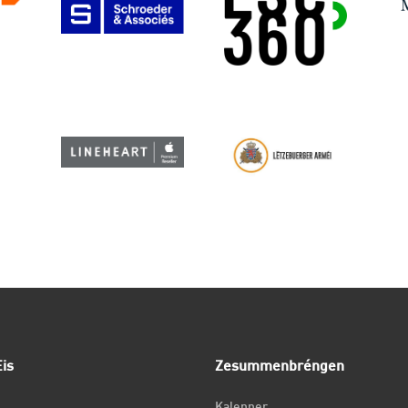
is
Zesummenbréngen
Kalenner