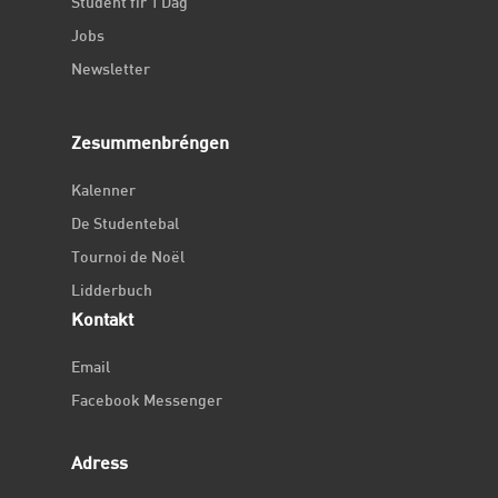
Student fir 1 Dag
Jobs
Newsletter
Zesummenbréngen
Kalenner
De Studentebal
Tournoi de Noël
Lidderbuch
Kontakt
Email
Facebook Messenger
Adress