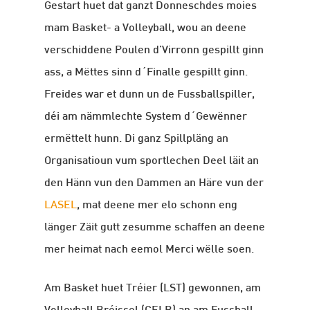
Gestart huet dat ganzt Donneschdes moies
mam Basket- a Volleyball, wou an deene
verschiddene Poulen d’Virronn gespillt ginn
ass, a Mëttes sinn d´Finalle gespillt ginn.
Freides war et dunn un de Fussballspiller,
déi am nämmlechte System d´Gewënner
ermëttelt hunn. Di ganz Spillpläng an
Organisatioun vum sportlechen Deel läit an
den Hänn vun den Dammen an Häre vun der
LASEL
, mat deene mer elo schonn eng
länger Zäit gutt zesumme schaffen an deene
mer heimat nach eemol Merci wëlle soen.
Am Basket huet Tréier (LST) gewonnen, am