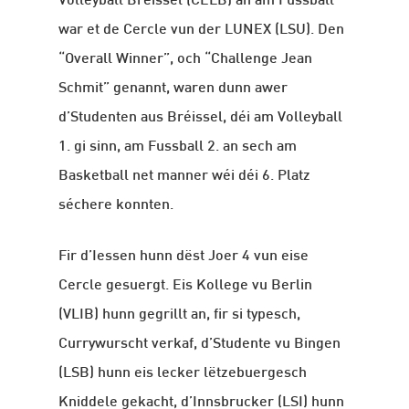
Volleyball Bréissel (CELB) an am Fussball
war et de Cercle vun der LUNEX (LSU). Den
“Overall Winner”, och “Challenge Jean
Schmit” genannt, waren dunn awer
d’Studenten aus Bréissel, déi am Volleyball
1. gi sinn, am Fussball 2. an sech am
Basketball net manner wéi déi 6. Platz
séchere konnten.
Fir d’Iessen hunn dëst Joer 4 vun eise
Cercle gesuergt. Eis Kollege vu Berlin
(VLIB) hunn gegrillt an, fir si typesch,
Currywurscht verkaf, d’Studente vu Bingen
(LSB) hunn eis lecker lëtzebuergesch
Kniddele gekacht, d’Innsbrucker (LSI) hunn