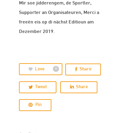
Mir soe jidderengem, de Sportler,
Supporter an Organisateuren, Merci a
freeën eis op di nächst Editioun am
Dezember 2019.
Love
Share
0
Tweet
Share
Pin