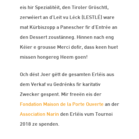
eis hir Spezialitéit, den Tiroler Gröschtl,
zerwéiert an d’Leit vu Léck (LESTLÉ) ware
mat Kürbiszopp a Panescher fir d’Entrée an
den Dessert zoustänneg. Hinnen nach eng
Kéier e grousse Merci dofir, dass keen huet
missen hongereg Heem goen!
Och dëst Joer gëtt de gesamten Erléis aus
dem Verkaf vu Gedrénks fir karitativ
Zwecker gespent. Mir freeën eis der
Fondation Maison de la Porte Ouverte
an der
Association Narin
den Erléis vum Tournoi
2018 ze spenden.