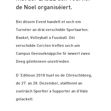
de Noel organiséiert.
Bei dësem Event handelt et sech em
Turnéier an dräi verschidde Sportaarten:
Basket, Volleyball a Fussball. Déi
verschidde Cerclen treffen sech um
Campus Geesseknäppche fir iwwert zwee
Deeg géinteneen unzetrieden.
D´Editioun 2018 huet no de Chrëschtdeeg,
de 27. an 28. Dezember, stattfonnt an
zuelräich Sportler a Supporter an d’Hale
gelackelt.