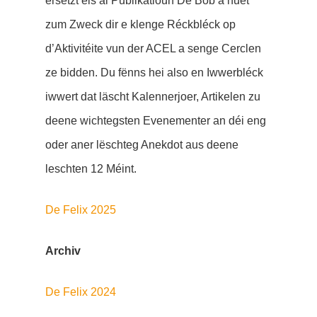
ersetzt eis al Publikatioun De Bob a huet
zum Zweck dir e klenge Réckbléck op
d’Aktivitéite vun der ACEL a senge Cerclen
ze bidden. Du fënns hei also en Iwwerbléck
iwwert dat läscht Kalennerjoer, Artikelen zu
deene wichtegsten Evenementer an déi eng
oder aner lëschteg Anekdot aus deene
leschten 12 Méint.
De Felix 2025
Archiv
De Felix 2024