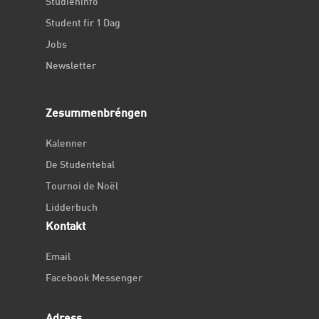
Studieninfo
Student fir 1 Dag
Jobs
Newsletter
Zesummenbréngen
Kalenner
De Studentebal
Tournoi de Noël
Lidderbuch
Kontakt
Email
Facebook Messenger