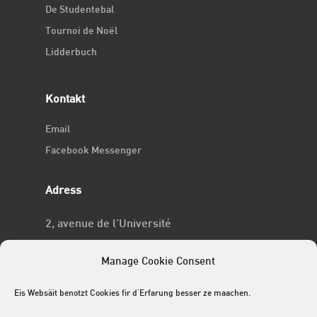
De Studentebal
Tournoi de Noël
Lidderbuch
Kontakt
Email
Facebook Messenger
Adress
2, avenue de l’Université
L-4365 Esch-sur-Alzette
Manage Cookie Consent
No RCSL
Eis Websäit benotzt Cookies fir d'Erfarung besser ze maachen.