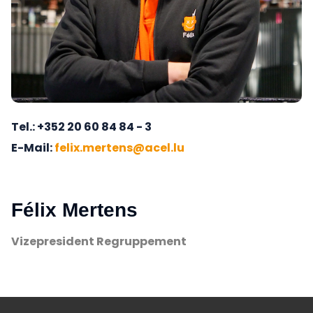
Tel.
+352 20 60 84 84 - 3
E-Mail
felix.mertens@acel.lu
Félix Mertens
Vizepresident Regruppement