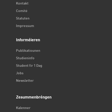
Kontakt
Comité
Statuten
Impressum
Informéieren
Publikatiounen
Studieninfo
Student fir 1 Dag
Jobs
Newsletter
Zesummenbréngen
Kalenner