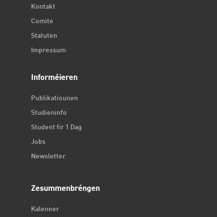
Kontakt
Comité
Statuten
Impressum
Informéieren
Publikatiounen
Studieninfo
Student fir 1 Dag
Jobs
Newsletter
Zesummenbréngen
Kalenner