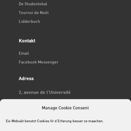
De Studentebal
Tournoi de Noël
Lidderbuch
Kontakt
Email
Facebook Messenger
Adress
2, avenue de l’Université
L-4365 Esch-sur-Alzette
Manage Cookie Consent
No RCSL
Eis Websäit benotzt Cookies fir d'Erfarung besser ze maachen.