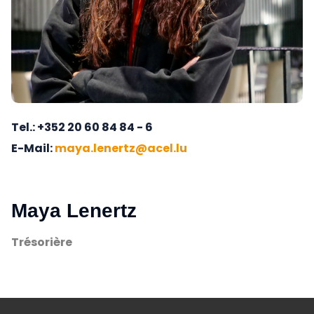
Tel.
+352 20 60 84 84 - 6
E-Mail
maya.lenertz@acel.lu
Maya Lenertz
Trésorière