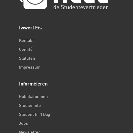
Iwwert Eis
Kontakt
Comité
Statuten
Impressum
Informéieren
Publikatiounen
Studieninfo
Student fir 1 Dag
Jobs
Newsletter