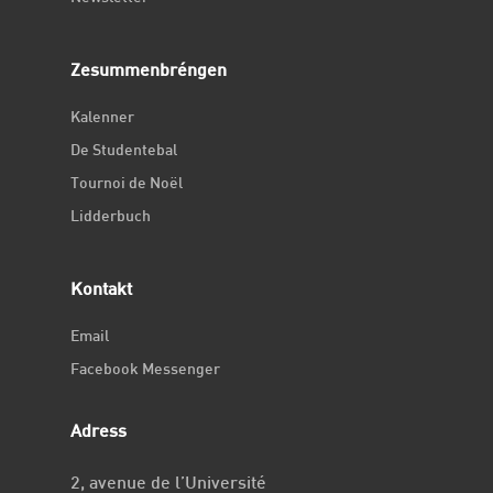
Zesummenbréngen
Kalenner
De Studentebal
Tournoi de Noël
Lidderbuch
Kontakt
Email
Facebook Messenger
Adress
2, avenue de l’Université