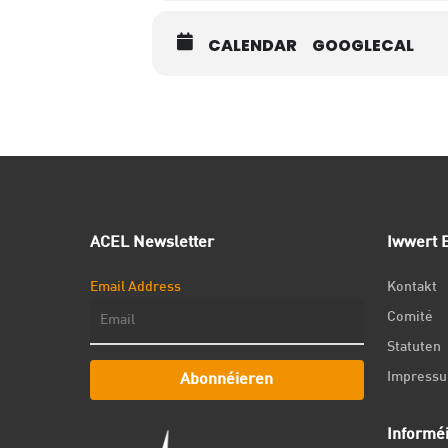
CALENDAR
GOOGLECAL
ACEL Newsletter
Iwwert E
Email Address
Kontakt
Comité
Statuten
Impress
Abonnéieren
Informé