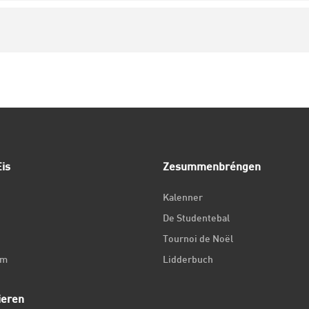
is
Zesummenbréngen
Kalenner
De Studentebal
Tournoi de Noël
um
Lidderbuch
ieren