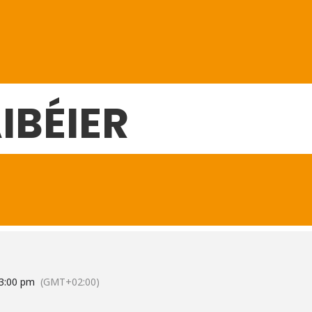
IBÉIER
3:00 pm
(GMT+02:00)