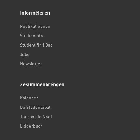
Informéieren
Publikatiounen
Studieninfo
Student fir 1 Dag
Jobs
Newsletter
Zesummenbréngen
Kalenner
De Studentebal
Tournoi de Noël
Lidderbuch