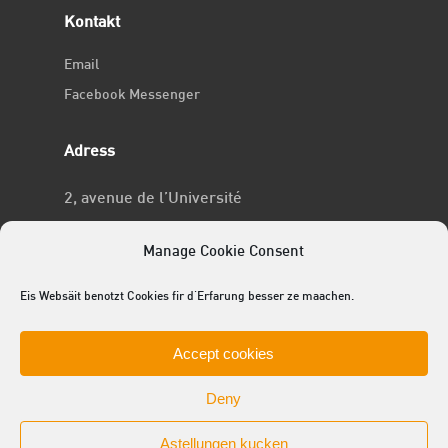
Kontakt
Email
Facebook Messenger
Adress
2, avenue de l’Université
L-4365 Esch-sur-Alzette
Manage Cookie Consent
No RCSL
Eis Websäit benotzt Cookies fir d'Erfarung besser ze maachen.
F969
Accept cookies
Deny
Astellungen kucken
© 2025 ACEL - de Studentevertrieder