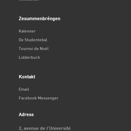
Zesummenbréngen
Kalenner
De Studentebal
Tournoi de Noël
Lidderbuch
Kontakt
Email
Facebook Messenger
Adress
2, avenue de l’Université