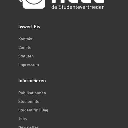
Iwwert Eis
Kontakt
Comité
Statuten
Impressum
Informéieren
Publikatiounen
Studieninfo
Student fir 1 Dag
Jobs
Newsletter