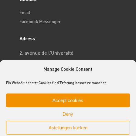
Kontakt
Email
Facebook Messenger
Adress
2, avenue de l’Université
L-4365 Esch-sur-Alzette
Manage Cookie Consent
No RCSL
Eis Websäit benotzt Cookies fir d'Erfarung besser ze maachen.
F969
Accept cookies
Deny
Astellungen kucken
© 2025 ACEL - de Studentevertrieder