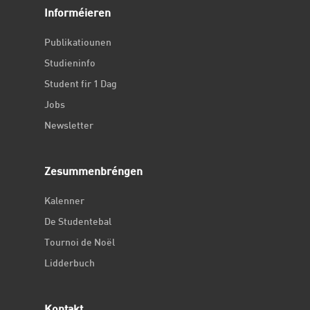
Informéieren
Publikatiounen
Studieninfo
Student fir 1 Dag
Jobs
Newsletter
Zesummenbréngen
Kalenner
De Studentebal
Tournoi de Noël
Lidderbuch