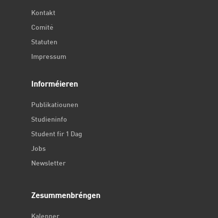
Kontakt
Comité
Statuten
Impressum
Informéieren
Publikatiounen
Studieninfo
Student fir 1 Dag
Jobs
Newsletter
Zesummenbréngen
Kalenner