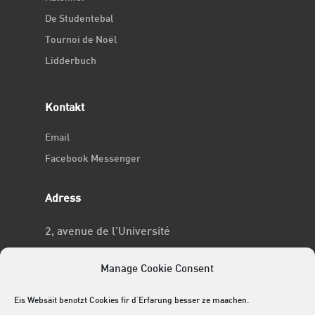
De Studentebal
Tournoi de Noël
Lidderbuch
Kontakt
Email
Facebook Messenger
Adress
2, avenue de l’Université
L-4365 Esch-sur-Alzette
Manage Cookie Consent
No RCSL
Eis Websäit benotzt Cookies fir d'Erfarung besser ze maachen.