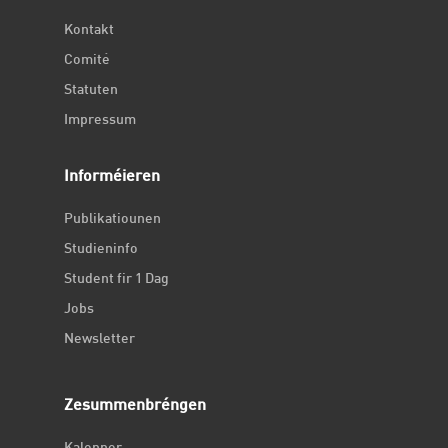
Kontakt
Comité
Statuten
Impressum
Informéieren
Publikatiounen
Studieninfo
Student fir 1 Dag
Jobs
Newsletter
Zesummenbréngen