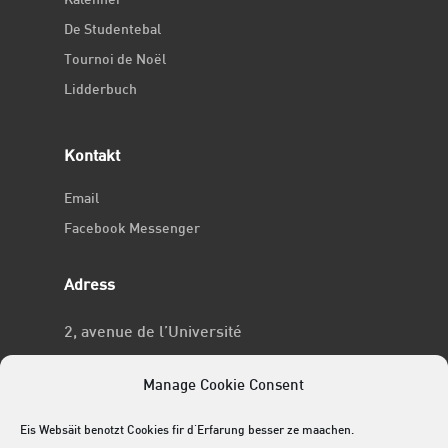
Kalenner
De Studentebal
Tournoi de Noël
Lidderbuch
Kontakt
Email
Facebook Messenger
Adress
2, avenue de l’Université
L-4365 Esch-sur-Alzette
Manage Cookie Consent
No RCSL
Eis Websäit benotzt Cookies fir d'Erfarung besser ze maachen.