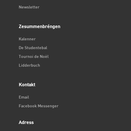
Newsletter
Zesummenbréngen
Kalenner
De Studentebal
Tournoi de Noël
Lidderbuch
Kontakt
Email
Facebook Messenger
Adress