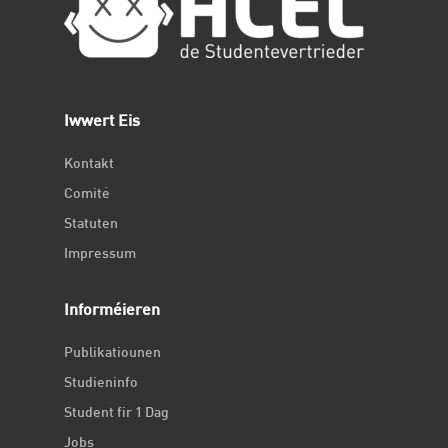
Iwwert Eis
Kontakt
Comité
Statuten
Impressum
Informéieren
Publikatiounen
Studieninfo
Student fir 1 Dag
Jobs