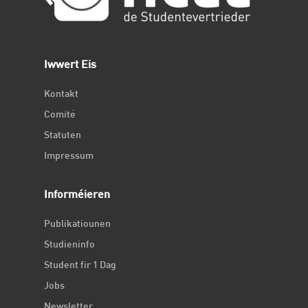
Iwwert Eis
Kontakt
Comité
Statuten
Impressum
Informéieren
Publikatiounen
Studieninfo
Student fir 1 Dag
Jobs
Newsletter