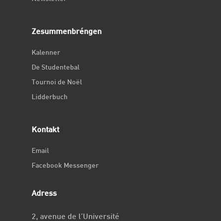
Zesummenbréngen
Kalenner
De Studentebal
Tournoi de Noël
Lidderbuch
Kontakt
Email
Facebook Messenger
Adress
2, avenue de l’Université