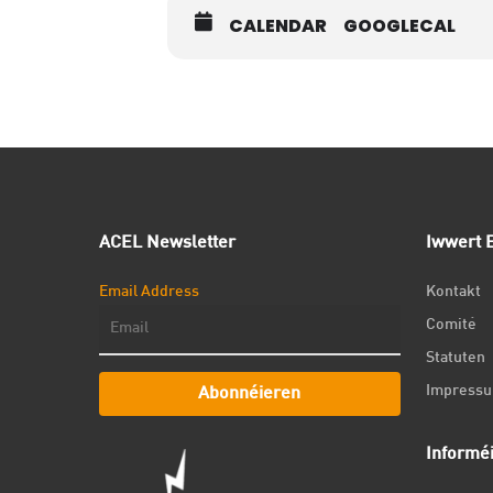
CALENDAR
GOOGLECAL
ACEL Newsletter
Iwwert E
Email Address
Kontakt
Comité
Statuten
Impress
Abonnéieren
Informé