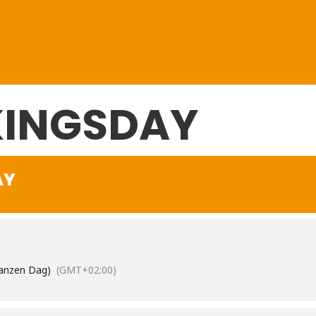
KINGSDAY
AY
anzen Dag)
(GMT+02:00)