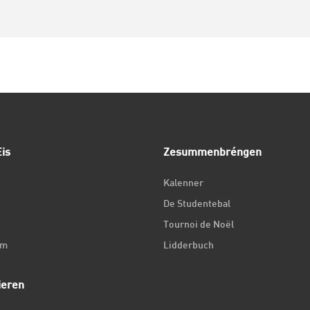
is
Zesummenbréngen
Kalenner
De Studentebal
Tournoi de Noël
um
Lidderbuch
ieren