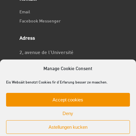
Email
Facebook Messenger
Adress
2, avenue de l’Université
L-4365 Esch-sur-Alzette
Manage Cookie Consent
No RCSL
Eis Websäit benotzt Cookies fir d'Erfarung besser ze maachen.
F969
Accept cookies
Deny
Astellungen kucken
© 2025 ACEL - de Studentevertrieder