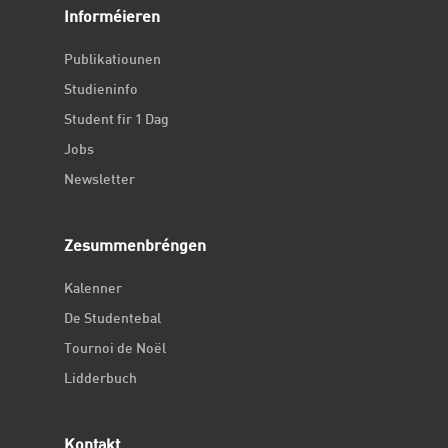
Informéieren
Publikatiounen
Studieninfo
Student fir 1 Dag
Jobs
Newsletter
Zesummenbréngen
Kalenner
De Studentebal
Tournoi de Noël
Lidderbuch
Kontakt