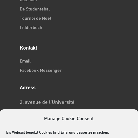
Kalenner
De Studentebal
Tournoi de Noël
Lidderbuch
Kontakt
Email
Facebook Messenger
Adress
2, avenue de l’Université
L-4365 Esch-sur-Alzette
Manage Cookie Consent
No RCSL
Eis Websäit benotzt Cookies fir d'Erfarung besser ze maachen.