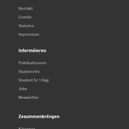
Kontakt
Comité
Statuten
Impressum
Informéieren
Publikatiounen
Studieninfo
Student fir 1 Dag
Jobs
Newsletter
Zesummenbréngen