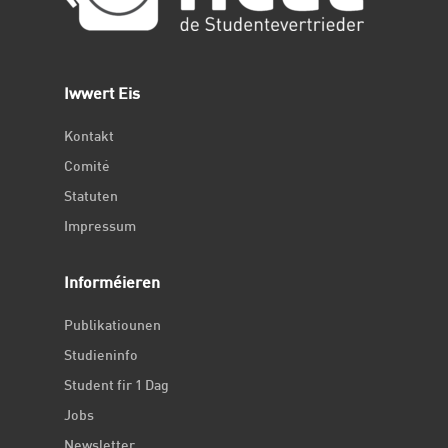
Iwwert Eis
Kontakt
Comité
Statuten
Impressum
Informéieren
Publikatiounen
Studieninfo
Student fir 1 Dag
Jobs
Newsletter