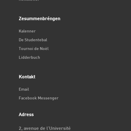
Zesummenbréngen
Kalenner
De Studentebal
Tournoi de Noël
Lidderbuch
Kontakt
Email
Facebook Messenger
Adress
2, avenue de l’Université