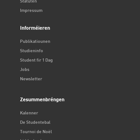
Statuten
Impressum
Informéieren
Publikatiounen
Studieninfo
Student fir 1 Dag
Jobs
Newsletter
Zesummenbréngen
Kalenner
De Studentebal
Tournoi de Noël