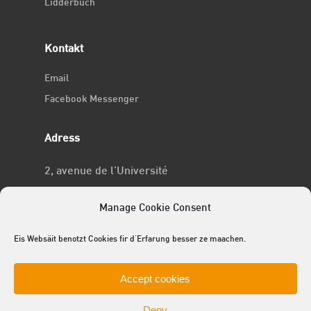
Lidderbuch
Kontakt
Email
Facebook Messenger
Adress
2, avenue de l’Université
L-4365 Esch-sur-Alzette
Manage Cookie Consent
No RCSL
Eis Websäit benotzt Cookies fir d'Erfarung besser ze maachen.
F969
Accept cookies
Deny