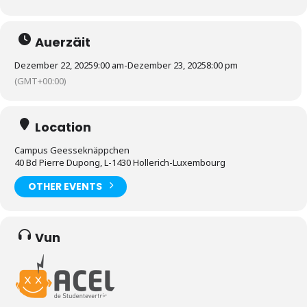
Auerzäit
Dezember 22, 2025
9:00 am
-
Dezember 23, 2025
8:00 pm
(GMT+00:00)
Location
Campus Geesseknäppchen
40 Bd Pierre Dupong, L-1430 Hollerich-Luxembourg
OTHER EVENTS
Vun