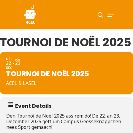
Skip
Menu
search
to
main
content
TOURNOI DE NOËL 2025
MÉI
DËN
22
23
DEC
TOURNOI DE NOËL 2025
ACEL & LASEL
Event Details
Den Tournoi de Noël 2025 ass rëm do! De 22. an 23.
Dezember 2025 gëtt um Campus Geesseknäppchen
nees Sport gemaach!