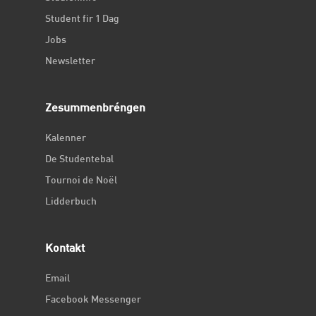
Student fir 1 Dag
Jobs
Newsletter
Zesummenbréngen
Kalenner
De Studentebal
Tournoi de Noël
Lidderbuch
Kontakt
Email
Facebook Messenger