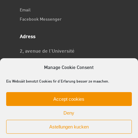
Email
Facebook Messenger
Adress
2, avenue de l’Université
L-4365 Esch-sur-Alzette
Manage Cookie Consent
No RCSL
Eis Websäit benotzt Cookies fir d'Erfarung besser ze maachen.
F969
Accept cookies
Deny
Astellungen kucken
© 2025 ACEL - de Studentevertrieder