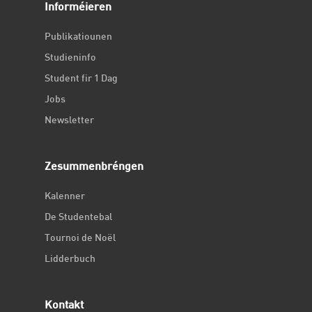
Informéieren
Publikatiounen
Studieninfo
Student fir 1 Dag
Jobs
Newsletter
Zesummenbréngen
Kalenner
De Studentebal
Tournoi de Noël
Lidderbuch
Kontakt