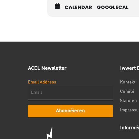
CALENDAR
GOOGLECAL
ACEL Newsletter
Iwwert E
Email Address
Kontakt
Comité
Statuten
Impress
Abonnéieren
Informé