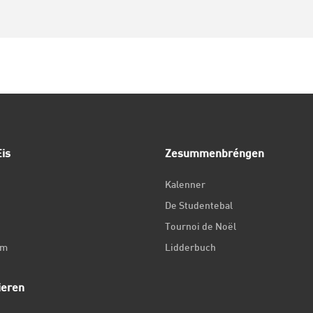
is
Zesummenbréngen
Kalenner
De Studentebal
Tournoi de Noël
um
Lidderbuch
ieren