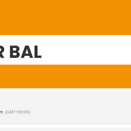
 BAL
am
(GMT+00:00)