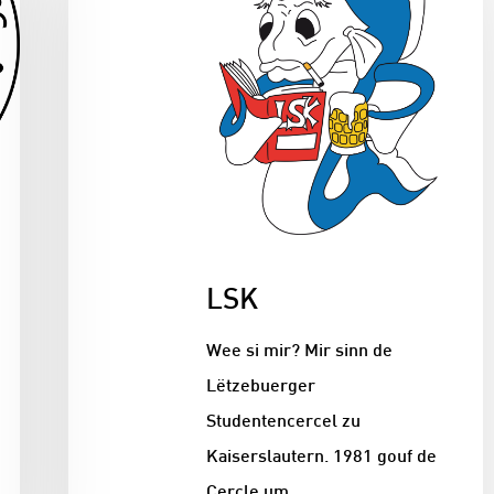
LSK
Wee si mir? Mir sinn de
Lëtzebuerger
Studentencercel zu
Kaiserslautern. 1981 gouf de
Cercle um…