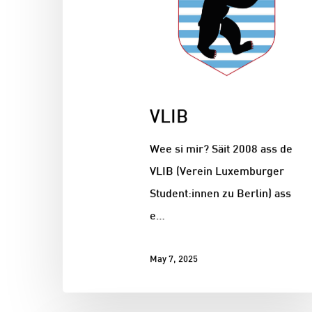
VLIB
Wee si mir? Säit 2008 ass de
VLIB (Verein Luxemburger
Student:innen zu Berlin) ass
e…
May 7, 2025