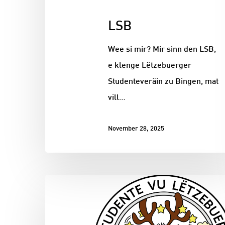
LSB
Wee si mir? Mir sinn den LSB,
e klenge Lëtzebuerger
Studenteveräin zu Bingen, mat
vill…
November 28, 2025
Hit enter to search or ESC to close