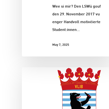
Wee si mir? Den LSWü gouf
den 29. November 2017 vu
enger Handvoll motivéierte
Student:innen…
May 7, 2025