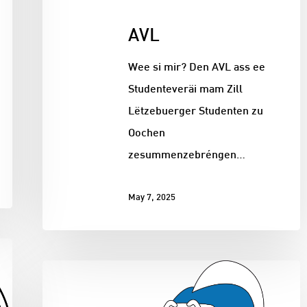
AVL
Wee si mir? Den AVL ass ee
Studenteveräi mam Zill
Lëtzebuerger Studenten zu
Oochen
zesummenzebréngen…
May 7, 2025