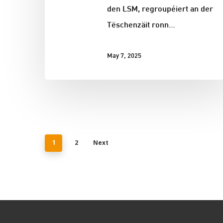
den LSM, regroupéiert an der
Tëschenzäit ronn…
May 7, 2025
2
Next
1