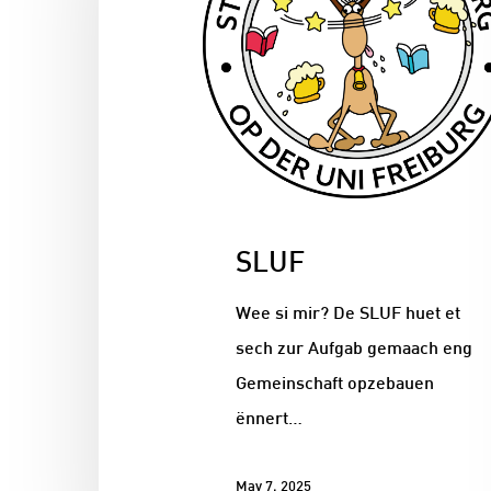
SLUF
Wee si mir? De SLUF huet et
sech zur Aufgab gemaach eng
Gemeinschaft opzebauen
ënnert…
May 7, 2025