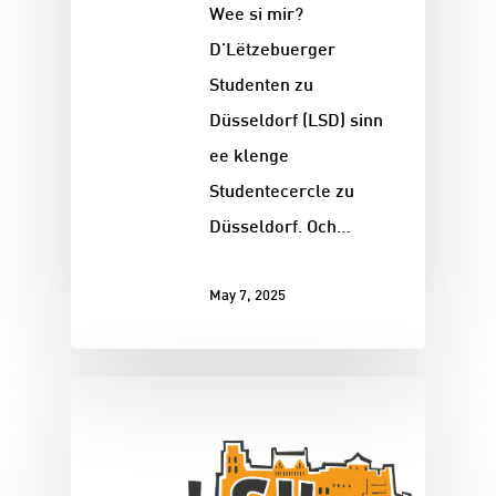
Wee si mir?
D'Lëtzebuerger
Studenten zu
Düsseldorf (LSD) sinn
ee klenge
Studentecercle zu
Düsseldorf. Och…
May 7, 2025