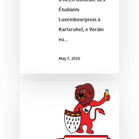
d’AELK (Amicale des
Étudiants
Luxembourgeois à
Karlsruhe), e Veräin
vu…
May 7, 2025