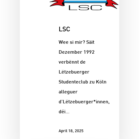
LSC
Wee si mir? Säit
Dezember 1992
verbënnt de
Lëtzebuerger
Studenteclub zu Köln
alleguer
d’Lëtzebuerger*innen,
déi…
April 18, 2025