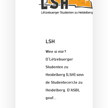
LSH
Wee si mir?
D‘Lëtzebuerger
Studenten zu
Heidelberg (LSH) sinn
de Studentecercle zu
Heidelberg. D’ASBL
gouf…