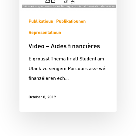
Publikatioun
Publikatiounen
Representatioun
Video – Aides financières
E grousst Thema fir all Student am
Ufank vu sengem Parcours ass: wéi
finanzéieren ech…
October 8, 2019