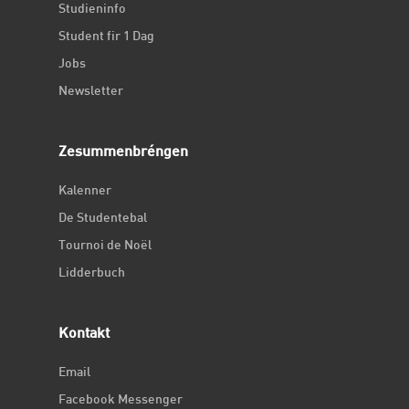
Studieninfo
Student fir 1 Dag
Jobs
Newsletter
Zesummenbréngen
Kalenner
De Studentebal
Tournoi de Noël
Lidderbuch
Kontakt
Email
Facebook Messenger