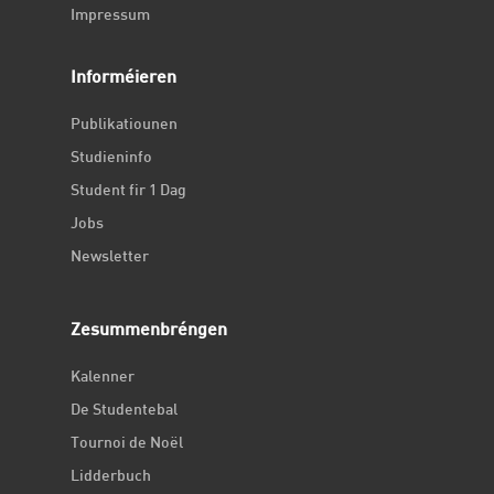
Impressum
Informéieren
Publikatiounen
Studieninfo
Student fir 1 Dag
Jobs
Newsletter
Zesummenbréngen
Kalenner
De Studentebal
Tournoi de Noël
Lidderbuch