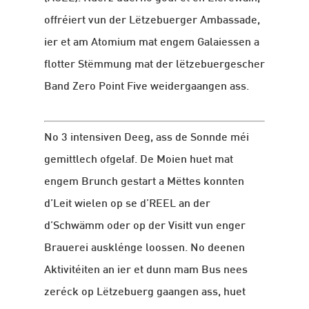
offréiert vun der Lëtzebuerger Ambassade,
ier et am Atomium mat engem Galaiessen a
flotter Stëmmung mat der lëtzebuergescher
Band Zero Point Five weidergaangen ass.
No 3 intensiven Deeg, ass de Sonnde méi
gemittlech ofgelaf. De Moien huet mat
engem Brunch gestart a Mëttes konnten
d’Leit wielen op se d’REEL an der
d’Schwämm oder op der Visitt vun enger
Brauerei ausklénge loossen. No deenen
Aktivitéiten an ier et dunn mam Bus nees
zeréck op Lëtzebuerg gaangen ass, huet