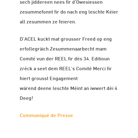
sech jiddereen nees fir d’Owesiessen
zesummefonnt fir do nach eng leschte Kéier
all zesummen ze feieren.
D’ACEL kuckt mat grousser Freed op eng
erfollegräich Zesummenaarbecht mam
Comité vun der REEL fir dës 34. Editioun
zréck a seet dem REEL’s Comité Merci fir
hiert grousst Engagement
wärend deene leschte Méint an iwwert déi 4
Deeg!
Communiqué de Presse