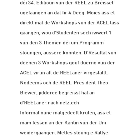
déi 34. Editioun vun der REEL zu Bréissel
ugefaangen an dat fir 4 Deeg. Moies ass et
direkt mat de Workshops vun der ACEL lass
gaangen, wou d’Studenten sech iwwert 1
vun den 3 Themen déi um Programm
stoungen, äussere konnten. D’Resultat vun
deenen 3 Workshops gouf duerno vun der
ACEL virun all de REELaner virgestallt.
Nodeems och de REEL-President Théo
Biewer, jidderee begréisst hat an
d’REELaner nach nëtzlech
Informatioune matgedeelt kruten, ass et
mam Iessen an der Kantin vun der Uni
weidergaangen. Mëttes stoung e Rallye