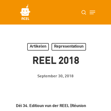
Skip
Menu
search
to
main
content
Artikelen
Representatioun
REEL 2018
September 30, 2018
Déi 34. Editioun vun der REEL (Réunion