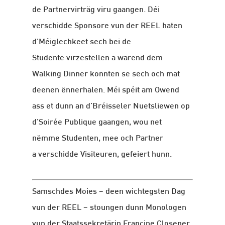
de Partnervirträg viru gaangen. Déi
verschidde Sponsore vun der REEL haten
d’Méiglechkeet sech bei de
Studente virzestellen a wärend dem
Walking Dinner konnten se sech och mat
deenen ënnerhalen. Méi spéit am Owend
ass et dunn an d’Bréisseler Nuetsliewen op
d’Soirée Publique gaangen, wou net
nëmme Studenten, mee och Partner
a verschidde Visiteuren, gefeiert hunn.
Samschdes Moies – deen wichtegsten Dag
vun der REEL – stoungen dunn Monologen
vun der Staatssekretärin Francine Closener