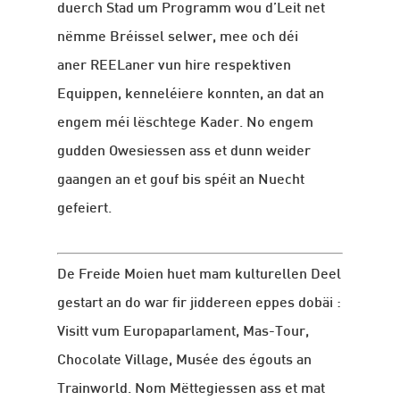
duerch Stad um Programm wou d’Leit net
nëmme Bréissel selwer, mee och déi
aner REELaner vun hire respektiven
Equippen, kenneléiere konnten, an dat an
engem méi lëschtege Kader. No engem
gudden Owesiessen ass et dunn weider
gaangen an et gouf bis spéit an Nuecht
gefeiert.
De Freide Moien huet mam kulturellen Deel
gestart an do war fir jiddereen eppes dobäi :
Visitt vum Europaparlament, Mas-Tour,
Chocolate Village, Musée des égouts an
Trainworld. Nom Mëttegiessen ass et mat