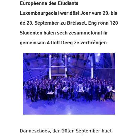
Européenne des Etudiants
Luxembourgeois) war dëst Joer vum 20. bis
de 23. September zu Bréissel. Eng ronn 120
Studenten haten sech zesummefonnt fir
gemeinsam 4 flott Deeg ze verbréngen.
Donneschdes, den 20ten September huet