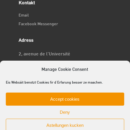
Kontakt
Email
Facebook Messenger
Adress
2, avenue de l’Université
L-4365 Esch-sur-Alzette
Manage Cookie Consent
No RCSL
Eis Websäit benotzt Cookies fir d'Erfarung besser ze maachen.
F969
Accept cookies
Deny
Astellungen kucken
© 2025 ACEL - de Studentevertrieder