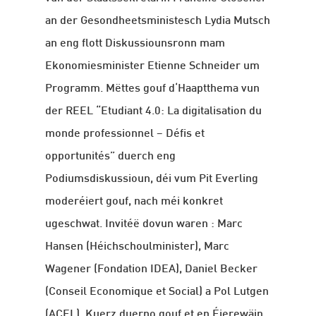
an der Gesondheetsministesch Lydia Mutsch
an eng flott Diskussiounsronn mam
Ekonomiesminister Etienne Schneider um
Programm. Mëttes gouf d‘Haaptthema vun
der REEL “Etudiant 4.0: La digitalisation du
monde professionnel – Défis et
opportunités” duerch eng
Podiumsdiskussioun, déi vum Pit Everling
moderéiert gouf, nach méi konkret
ugeschwat. Invitéë dovun waren : Marc
Hansen (Héichschoulminister), Marc
Wagener (Fondation IDEA), Daniel Becker
(Conseil Economique et Social) a Pol Lutgen
(ACEL). Kuerz duerno gouf et en Éierewäin,