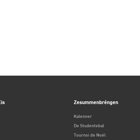
is
Zesummenbréngen
Kalenner
De Studentebal
Tournoi de Noël