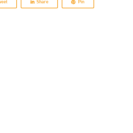
weet
Share
Pin