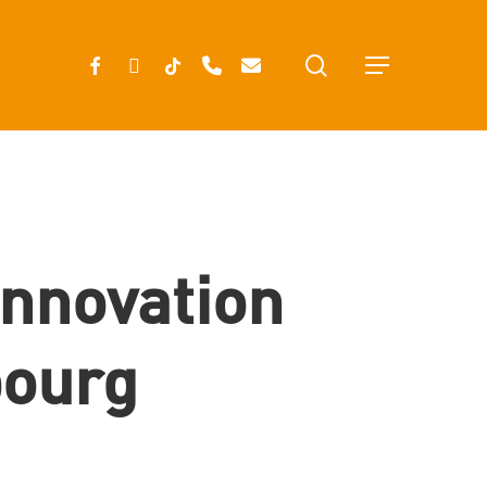
search
FACEBOOK
INSTAGRAM
TIKTOK
PHONE
EMAIL
Menu
innovation
bourg