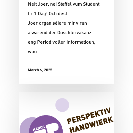
Neit Joer, nei Staffel vum Student
fir 1 Dag! Och dëst
Joer organiséiere mir virun
a wärend der Ouschtervakanz
eng Period voller Informatioun,
wou…
March 6, 2025