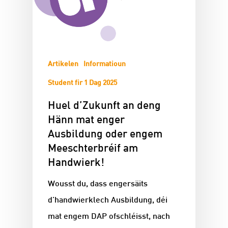
Artikelen
Informatioun
Student fir 1 Dag 2025
Huel d’Zukunft an deng
Hänn mat enger
Ausbildung oder engem
Meeschterbréif am
Handwierk!
Wousst du, dass engersäits
d’handwierklech Ausbildung, déi
mat engem DAP ofschléisst, nach