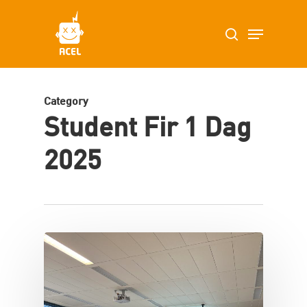
Skip
Menu
search
to
main
content
Category
Student Fir 1 Dag
2025