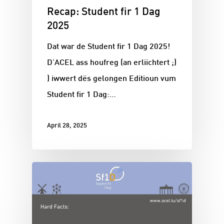
Recap: Student fir 1 Dag
2025
Dat war de Student fir 1 Dag 2025!
D'ACEL ass houfreg (an erliichtert ;)
) iwwert dës gelongen Editioun vum
Student fir 1 Dag:…
April 28, 2025