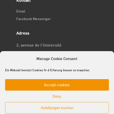
Kontakt
Email
Facebook Messenger
Adress
2, avenue de l’Université
L-4365 Esch-sur-Alzette
Manage Cookie Consent
No RCSL
Eis Websäit benotzt Cookies fir d'Erfarung besser ze maachen.
F969
Accept cookies
Deny
Astellungen kucken
© 2025 ACEL - de Studentevertrieder