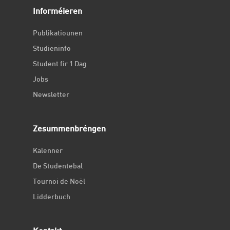
Informéieren
Publikatiounen
Studieninfo
Student fir 1 Dag
Jobs
Newsletter
Zesummenbréngen
Kalenner
De Studentebal
Tournoi de Noël
Lidderbuch