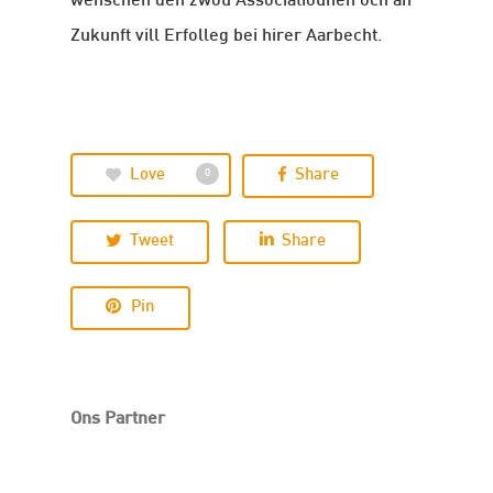
wënschen den zwou Associatiounen och an
Zukunft vill Erfolleg bei hirer Aarbecht.
Love
Share
0
Tweet
Share
Pin
Ons Partner