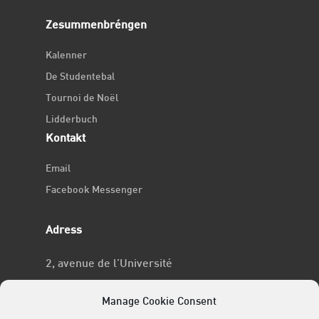
Zesummenbréngen
Kalenner
De Studentebal
Tournoi de Noël
Lidderbuch
Kontakt
Email
Facebook Messenger
Adress
2, avenue de l’Université
L-4365 Esch-sur-Alzette
Manage Cookie Consent