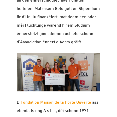
an den ënnerschiddlechste Punkten
hëllefen. Mat eisem Geld gëtt en Stipendium
fir d’Uni.lu finanzéiert, mat deem een oder
méi Flüchtlinge wärend hirem Studium
ënnerstëtzt ginn, deenen och elo schonn
d’Association ënnert d’Äerm gräift.
D’
Fondation Maison de la Porte Ouverte
ass
ebenfalls eng A.s.b.l., déi schonn 1971