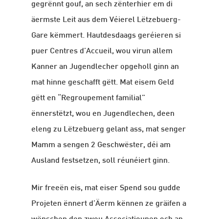
gegrënnt gouf, an sech zënterhier em di
äermste Leit aus dem Véierel Lëtzebuerg-
Gare këmmert. Hautdesdaags geréieren si
puer Centres d’Accueil, wou virun allem
Kanner an Jugendlecher opgeholl ginn an
mat hinne geschafft gëtt. Mat eisem Geld
gëtt en “Regroupement familial”
ënnerstëtzt, wou en Jugendlechen, deen
eleng zu Lëtzebuerg gelant ass, mat senger
Mamm a sengen 2 Geschwëster, déi am
Ausland festsetzen, soll réunéiert ginn.
Mir freeën eis, mat eiser Spend sou gudde
Projeten ënnert d’Äerm kënnen ze gräifen a