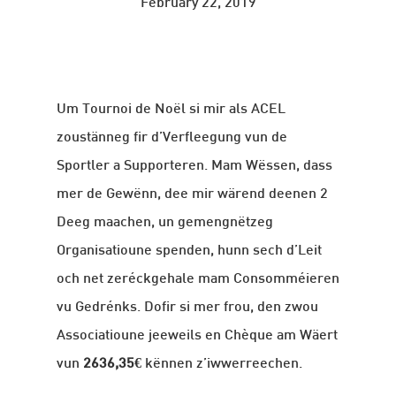
February 22, 2019
Um Tournoi de Noël si mir als ACEL
zoustänneg fir d’Verfleegung vun de
Sportler a Supporteren. Mam Wëssen, dass
mer de Gewënn, dee mir wärend deenen 2
Deeg maachen, un gemengnëtzeg
Organisatioune spenden, hunn sech d’Leit
och net zeréckgehale mam Consomméieren
vu Gedrénks. Dofir si mer frou, den zwou
Associatioune jeeweils en Chèque am Wäert
vun
2636,35€
kënnen z’iwwerreechen.