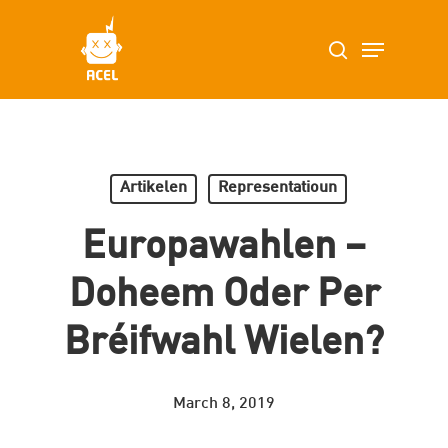
Skip
Menu
search
to
main
content
Artikelen
Representatioun
Europawahlen –
Doheem Oder Per
Bréifwahl Wielen?
March 8, 2019