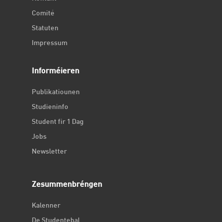
Comité
Statuten
Impressum
Informéieren
Publikatiounen
Studieninfo
Student fir 1 Dag
Jobs
Newsletter
Zesummenbréngen
Kalenner
De Studentebal