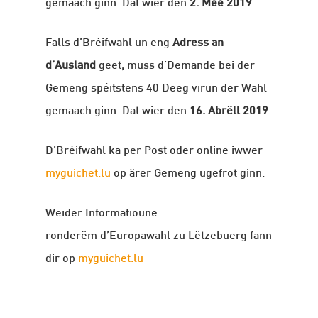
gemaach ginn. Dat wier den
2. Mee 2019
.
Falls d’Bréifwahl un eng
Adress an
d’Ausland
geet, muss d’Demande bei der
Gemeng spéitstens 40 Deeg virun der Wahl
gemaach ginn. Dat wier den
16. Abrëll 2019
.
D’Bréifwahl ka per Post oder online iwwer
myguichet.lu
op ärer Gemeng ugefrot ginn.
Weider Informatioune
ronderëm d’Europawahl zu Lëtzebuerg fann
dir op
myguichet.lu