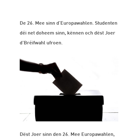
De 26. Mee sinn d’Europawahlen. Studenten
déi net doheem sinn, kënnen och dëst Joer
d’Bréifwahl ufroen.
Dëst Joer sinn den 26. Mee Europawahlen,