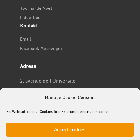
Tournoi de Noël
Lidderbuch
Kontakt
Email
Facebook Messenger
Adress
2, avenue de l’Université
L-4365 Esch-sur-Alzette
Manage Cookie Consent
No RCSL
Eis Websäit benotzt Cookies fir d'Erfarung besser ze maachen.
F969
Accept cookies