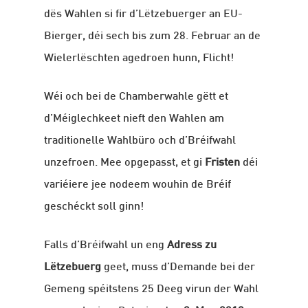
dës Wahlen si fir d’Lëtzebuerger an EU-
Bierger, déi sech bis zum 28. Februar an de
Wielerlëschten agedroen hunn, Flicht!
Wéi och bei de Chamberwahle gëtt et
d’Méiglechkeet nieft den Wahlen am
traditionelle Wahlbüro och d’Bréifwahl
unzefroen. Mee opgepasst, et gi
Fristen
déi
variéiere jee nodeem wouhin de Bréif
geschéckt soll ginn!
Falls d’Bréifwahl un eng
Adress zu
Lëtzebuerg
geet, muss d’Demande bei der
Gemeng spéitstens 25 Deeg virun der Wahl