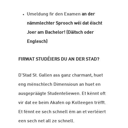
Umeldung fir den Examen
an der
nämmlechter Sprooch wéi dat éischt
Joer am Bachelor!
(Däitsch oder
Englesch)
FIRWAT STUDÉIERS DU AN DER STAD?
D’Stad St. Gallen ass ganz charmant, huet
eng mënschlech Dimensioun an huet en
ausgepräägte Studenteliewen. Et kënnt oft
vir dat ee beim Akafen op Kolleegen trëfft.
Et fënnt ee sech schnell ëm an et verléiert
een sech net all ze schnell.