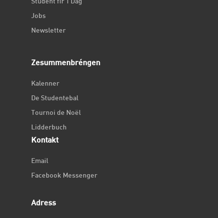
Student fir 1 Dag
Jobs
Newsletter
Zesummenbréngen
Kalenner
De Studentebal
Tournoi de Noël
Lidderbuch
Kontakt
Email
Facebook Messenger
Adress