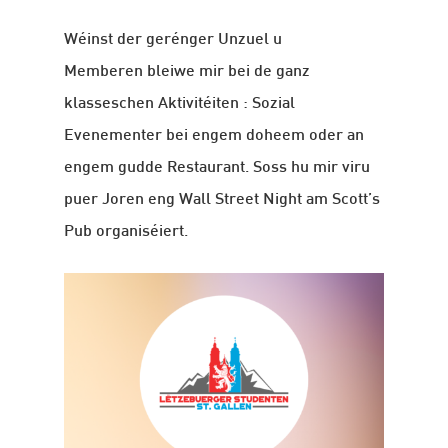
Wéinst der gerénger Unzuel u
Memberen bleiwe mir bei de ganz
klasseschen Aktivitéiten : Sozial
Evenementer bei engem doheem oder an
engem gudde Restaurant. Soss hu mir viru
puer Joren eng Wall Street Night am Scott’s
Pub organiséiert.