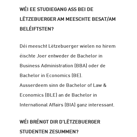
WÉI EE STUDIEGANG ASS BEI DE
LËTZEBUERGER AM MEESCHTE BESAT/AM
BELÉIFTSTEN?
Déi meescht Lëtzebuerger wielen no hirem
éischte Joer entweder de Bachelor in
Business Administration (BBA) oder de
Bachelor in Economics (BE).
Ausserdeem sinn de Bachelor of Law &
Economics (BLE) an de Bachelor in
International Affairs (BIA) ganz interessant.
WÉI BRÉNGT DIR D’LËTZEBUERGER
STUDENTEN ZESUMMEN?