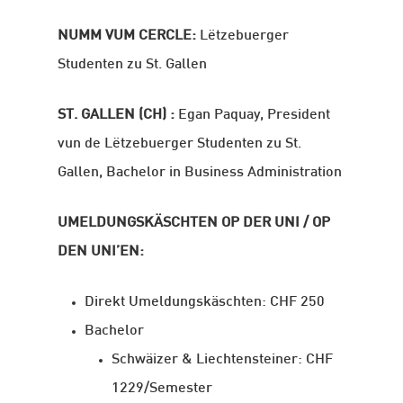
NUMM VUM CERCLE:
Lëtzebuerger
Studenten zu St. Gallen
ST. GALLEN (CH)
:
Egan Paquay, President
vun de Lëtzebuerger Studenten zu St.
Gallen, Bachelor in Business Administration
UMELDUNGSKÄSCHTEN OP DER UNI / OP
DEN UNI’EN:
Direkt Umeldungskäschten: CHF 250
Bachelor
Schwäizer & Liechtensteiner: CHF
1229/Semester