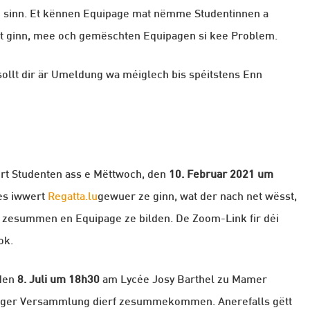
 sinn. Et kënnen Equipage mat nëmme Studentinnen a
lt ginn, mee och gemëschten Equipagen si kee Problem.
sollt dir är Umeldung wa méiglech bis spéitstens Enn
ert Studenten ass e Mëttwoch, den
10. Februar 2021 um
les iwwert
Regatta.lu
gewuer ze ginn, wat der nach net wësst,
 fir zesummen en Equipage ze bilden. De Zoom-Link fir déi
ok.
 den
8. Juli um 18h30
am Lycée Josy Barthel zu Mamer
 enger Versammlung dierf zesummekommen. Anerefalls gëtt