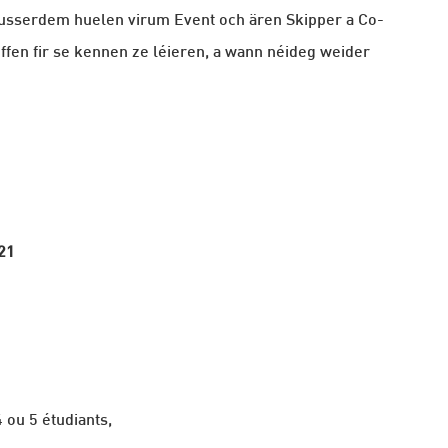
usserdem huelen virum Event och ären Skipper a Co-
effen fir se kennen ze léieren, a wann néideg weider
021
 ou 5 étudiants,