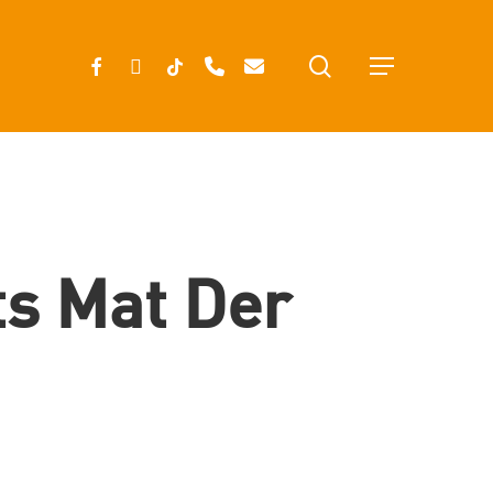
search
FACEBOOK
INSTAGRAM
TIKTOK
PHONE
EMAIL
Menu
ts Mat Der