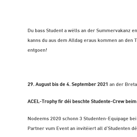
Du bass Student a wëlls an der Summervakanz e
kanns du aus dem Alldag eraus kommen an den T
entgoen!
29. August bis de 4. September 2021
an der Bret
ACEL-Trophy fir déi beschte Studente-Crew beim
Hit enter to search or ESC to close
Nodeems 2020 schonn 3 Studenten-Equipage be
Partner vum Event an invitéiert all d’Studenten 