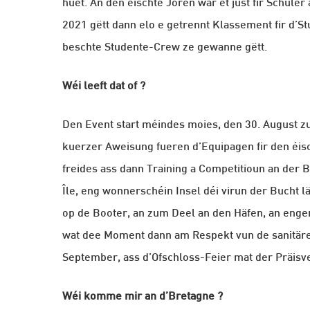
huet. An den éischte Joren war et just fir Schüle
2021 gëtt dann elo e getrennt Klassement fir d’S
beschte Studente-Crew ze gewanne gëtt.
Wéi leeft dat of ?
Den Event start méindes moies, den 30. August z
kuerzer Aweisung fueren d’Equipagen fir den éis
freides ass dann Training a Competitioun an der
Île, eng wonnerschéin Insel déi virun der Bucht l
op de Booter, an zum Deel an den Häfen, an eng
wat dee Moment dann am Respekt vun de sanitär
September, ass d’Ofschloss-Feier mat der Präisv
Wéi komme mir an d’Bretagne ?