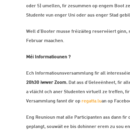
oder 5) umellen, fir zesummen op engem Boot ze
Studente vun enger Uni oder aus enger Stad gebi
Well d’Booter musse fréizäiteg reservéiert ginn, 
Februar maachen.
Méi Informatiounen ?
Ech Informatiounsversammlung fir all interesséi
20h30 iwwer Zoom.
Dat ass d’Geleeënheet, fir al
a vläicht och aner Studenten virtuell ze treffen,
Versammlung fannt dir op
regatta.lu
an op Facebo
Eng Reunioun mat alle Participanten ass dann fir
geplangt, souwäit ee bis dohinner erem zu sou