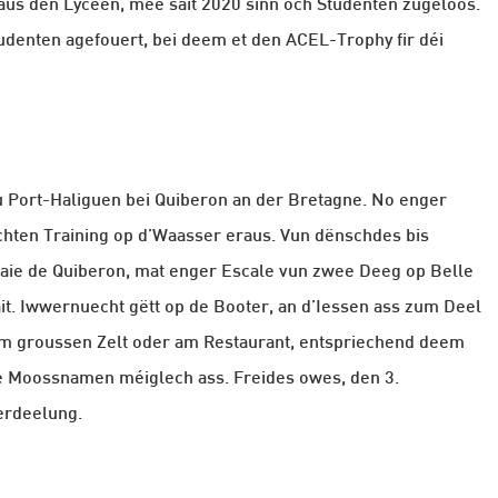
r aus den Lycéen, mee säit 2020 sinn och Studenten zugeloos.
tudenten agefouert, bei deem et den ACEL-Trophy fir déi
u Port-Haliguen bei Quiberon an der Bretagne. No enger
chten Training op d’Waasser eraus. Vun dënschdes bis
 Baie de Quiberon, mat enger Escale vun zwee Deeg op Belle
äit. Iwwernuecht gëtt op de Booter, an d’Iessen ass zum Deel
em groussen Zelt oder am Restaurant, entspriechend deem
e Moossnamen méiglech ass. Freides owes, den 3.
erdeelung.