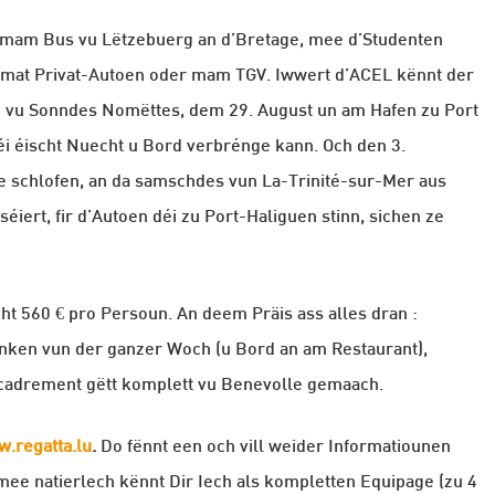
 mam Bus vu Lëtzebuerg an d’Bretage, mee d’Studenten
 mat Privat-Autoen oder mam TGV. Iwwert d’ACEL kënnt der
en vu Sonndes Nomëttes, dem 29. August un am Hafen zu Port
i éischt Nuecht u Bord verbrénge kann. Och den 3.
ze schlofen, an da samschdes vun La-Trinité-sur-Mer aus
iert, fir d’Autoen déi zu Port-Haliguen stinn, sichen ze
ht 560 € pro Persoun. An deem Präis ass alles dran :
énken vun der ganzer Woch (u Bord an am Restaurant),
cadrement gëtt komplett vu Benevolle gemaach.
.regatta.lu
.
Do fënnt een och vill weider Informatiounen
mee natierlech kënnt Dir Iech als kompletten Equipage (zu 4