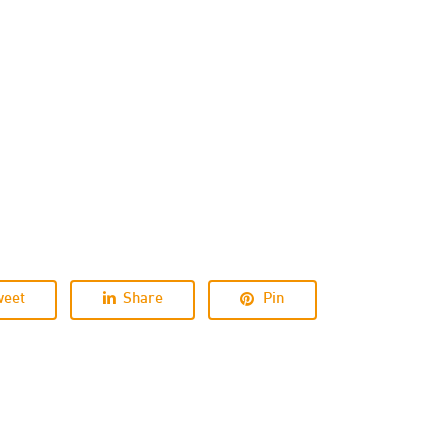
weet
Share
Pin