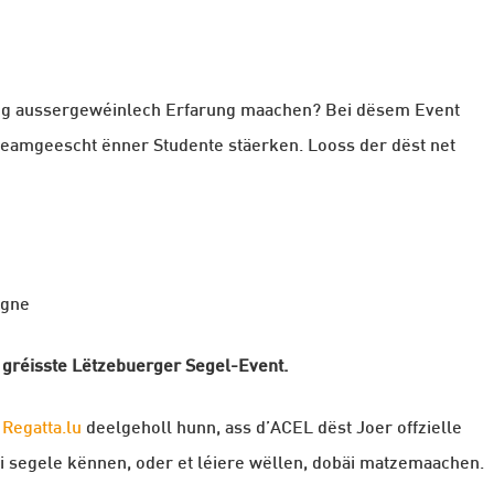
ng aussergewéinlech Erfarung maachen? Bei dësem Event
eamgeescht ënner Studente stäerken. Looss der dëst net
agne
 gréisste Lëtzebuerger Segel-Event.
i
Regatta.lu
deelgeholl hunn, ass d’ACEL dëst Joer offzielle
déi segele kënnen, oder et léiere wëllen, dobäi matzemaachen.