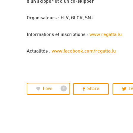
d’un skipper et d’un co-skipper
Organisateurs : FLV, GLCR, SNJ
Informations et inscriptions :
www.regatta.lu
Actualités :
www.facebook.com/regatta.lu
Love
Share
T
0