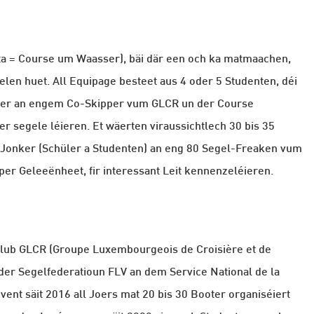
ta = Course um Waasser), bäi där een och ka matmaachen,
en huet. All Equipage besteet aus 4 oder 5 Studenten, déi
er an engem Co-Skipper vum GLCR un der Course
r segele léieren. Et wäerten viraussichtlech 30 bis 35
Jonker (Schüler a Studenten) an eng 80 Segel-Freaken vum
per Geleeënheet, fir interessant Leit kennenzeléieren.
club GLCR (Groupe Luxembourgeois de Croisière et de
er Segelfederatioun FLV an dem Service National de la
ent säit 2016 all Joers mat 20 bis 30 Booter organiséiert