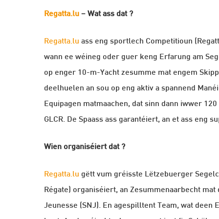
Regatta.lu
– Wat ass dat ?
Regatta.lu
ass eng sportlech Competitioun (Regat
wann ee wéineg oder guer keng Erfarung am Segel
op enger 10-m-Yacht zesumme mat engem Skipp
deelhuelen an sou op eng aktiv a spannend Manéie
Equipagen matmaachen, dat sinn dann iwwer 120 
GLCR. De Spaass ass garantéiert, an et ass eng su
Wien organiséiert dat ?
Regatta.lu
gëtt vum gréisste Lëtzebuerger Segel
Régate) organiséiert, an Zesummenaarbecht mat d
Jeunesse (SNJ). En agespilltent Team, wat deen Ev