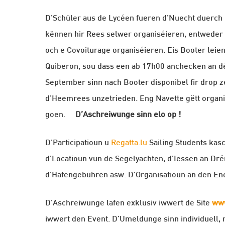
D’Schüler aus de Lycéen fueren d’Nuecht duerch
kënnen hir Rees selwer organiséieren, entweder
och e Covoiturage organiséieren. Eis Booter lei
Quiberon, sou dass een ab 17h00 anchecken an dé
September sinn nach Booter disponibel fir drop 
d’Heemrees unzetrieden. Eng Navette gëtt organisé
goen.
D’Aschreiwunge sinn elo op !
D’Participatioun u
Regatta.lu
Sailing Students kasc
d’Locatioun vun de Segelyachten, d’Iessen an Dr
d’Hafengebühren asw. D’Organisatioun an den En
D’Aschreiwunge lafen exklusiv iwwert de Site
www
iwwert den Event. D’Umeldunge sinn individuell, 