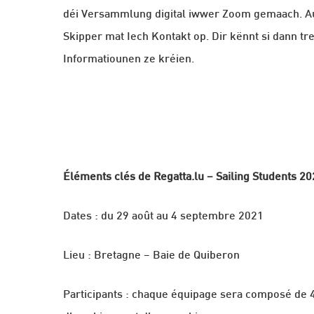
déi Versammlung digital iwwer Zoom gemaach. A
Skipper mat Iech Kontakt op. Dir kënnt si dann tr
Informatiounen ze kréien.
Éléments clés de Regatta.lu – Sailing Students 2
Dates : du 29 août au 4 septembre 2021
Lieu : Bretagne – Baie de Quiberon
Participants : chaque équipage sera composé de 4