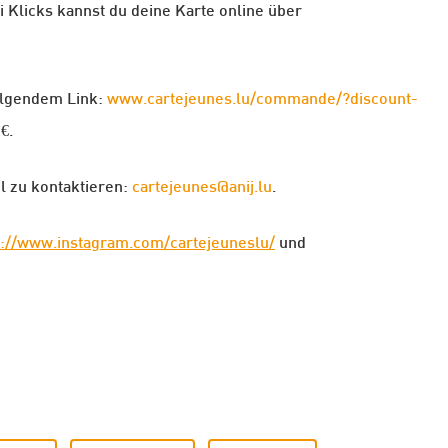
i Klicks kannst du deine Karte online über
folgendem Link:
www.cartejeunes.lu/commande/?discount-
€.
l zu kontaktieren:
cartejeunes@anij.lu
.
s://www.instagram.com/cartejeuneslu/
und