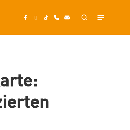
search
FACEBOOK
INSTAGRAM
TIKTOK
PHONE
EMAIL
Menu
arte:
ierten