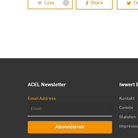
Love
Share
T
1
ACEL Newsletter
Iwwert E
Email Address
Kontakt
Comité
Statuten
Impress
Abonnéieren