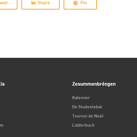
weet
Share
Pin
is
Zesummenbréngen
Kalenner
De Studentebal
Tournoi de Noël
um
Lidderbuch