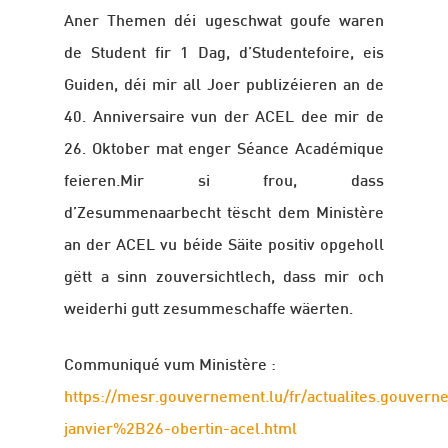
Aner Themen déi ugeschwat goufe waren
de Student fir 1 Dag, d’Studentefoire, eis
Guiden, déi mir all Joer publizéieren an de
40. Anniversaire vun der ACEL dee mir de
26. Oktober mat enger Séance Académique
feieren.Mir si frou, dass
d’Zesummenaarbecht tëscht dem Ministère
an der ACEL vu béide Säite positiv opgeholl
gëtt a sinn zouversichtlech, dass mir och
weiderhi gutt zesummeschaffe wäerten.
Communiqué vum Ministère :
https://mesr.gouvernement.lu/fr/actualites.gou
janvier%2B26-obertin-acel.html