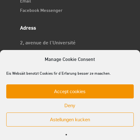
Email
Facebook Messenger
Adress
2, avenue de l’Université
L-4365 Esch-sur-Alzette
Manage Cookie Consent
No RCSL
Eis Websäit benotzt Cookies fir d'Erfarung besser ze maachen.
F969
Accept cookies
Deny
Astellungen kucken
© 2025 ACEL - de Studentevertrieder
facebook
linkedin
youtube
github
instagram