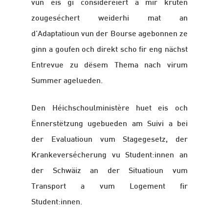
vun eis gi consideréiert a mir kruten
zougeséchert weiderhi mat an
d’Adaptatioun vun der Bourse agebonnen ze
ginn a goufen och direkt scho fir eng nächst
Entrevue zu dësem Thema nach virum
Summer agelueden.
Den Héichschoulministère huet eis och
Ënnerstëtzung ugebueden am Suivi a bei
der Evaluatioun vum Stagegesetz, der
Krankeversécherung vu Student:innen an
der Schwäiz an der Situatioun vum
Transport a vum Logement fir
Student:innen.