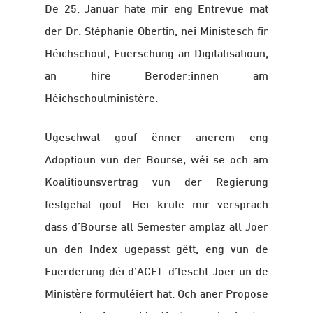
De 25. Januar hate mir eng Entrevue mat
der Dr. Stéphanie Obertin, nei Ministesch fir
Héichschoul, Fuerschung an Digitalisatioun,
an hire Beroder:innen am
Héichschoulministère.
Ugeschwat gouf ënner anerem eng
Adoptioun vun der Bourse, wéi se och am
Koalitiounsvertrag vun der Regierung
festgehal gouf. Hei krute mir versprach
dass d’Bourse all Semester amplaz all Joer
un den Index ugepasst gëtt, eng vun de
Fuerderung déi d’ACEL d’lescht Joer un de
Ministère formuléiert hat. Och aner Propose