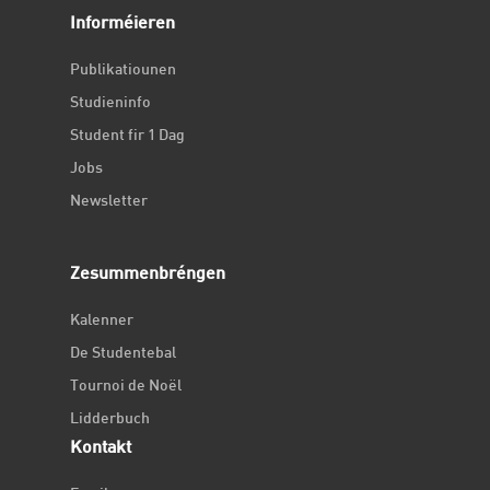
Informéieren
Publikatiounen
Studieninfo
Student fir 1 Dag
Jobs
Newsletter
Zesummenbréngen
Kalenner
De Studentebal
Tournoi de Noël
Lidderbuch
Kontakt