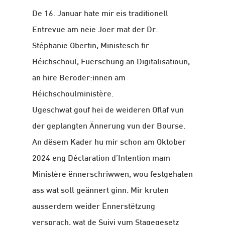
De 16. Januar hate mir eis traditionell
Entrevue am neie Joer mat der Dr.
Stéphanie Obertin, Ministesch fir
Héichschoul, Fuerschung an Digitalisatioun,
an hire Beroder:innen am
Héichschoulministère.
Ugeschwat gouf hei de weideren Oflaf vun
der geplangten Ännerung vun der Bourse.
An dësem Kader hu mir schon am Oktober
2024 eng Déclaration d’Intention mam
Ministère ënnerschriwwen, wou festgehalen
ass wat soll geännert ginn. Mir kruten
ausserdem weider Ënnerstëtzung
versprach, wat de Suivi vum Stagegesetz