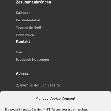
Zesummenbréngen
Kalenner
De Studentebal
Tournoi de Noël
Lidderbuch
Kontakt
Email
Facebook Messenger
Adress
2, avenue de l’Université
L-4365 Esch-sur-Alzette
Manage Cookie Consent
No RCSL
Eis Websäit benotzt Cookies fir d'Erfarung besser ze maachen.