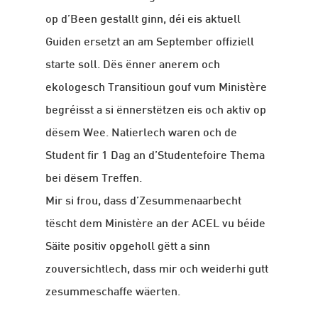
op d’Been gestallt ginn, déi eis aktuell
Guiden ersetzt an am September offiziell
starte soll. Dës ënner anerem och
ekologesch Transitioun gouf vum Ministère
begréisst a si ënnerstëtzen eis och aktiv op
dësem Wee. Natierlech waren och de
Student fir 1 Dag an d’Studentefoire Thema
bei dësem Treffen.
Mir si frou, dass d’Zesummenaarbecht
tëscht dem Ministère an der ACEL vu béide
Säite positiv opgeholl gëtt a sinn
zouversichtlech, dass mir och weiderhi gutt
zesummeschaffe wäerten.