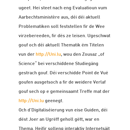
ugeet. Hei steet nach eng Evaluatioun vum
Aarbechtsministère aus, déi déi aktuell
Problematiken soll feststellen fir de Wee
virzebereeden, fir dës ze leisen. Ugeschwat
gouf och déi aktuell Thematik ëm Titelen
vun der
http://Uni.lu
, wou den Zousaz „of
Science“ bei verschiddene Studiegäng
gestrach gouf. Déi verschidde Point de Vuë
goufen ausgetsoch a fir de weidere Verlaf
gouf sech op e gemeinsaamt Treffe mat der
http://Uni.lu
geenegt.
Och d’Digitaliséierung vun eise Guiden, déi
dëst Joer an Ugrëff geholl gëtt, war en
Thema. Heifir solleng interaktiv Internetsäit