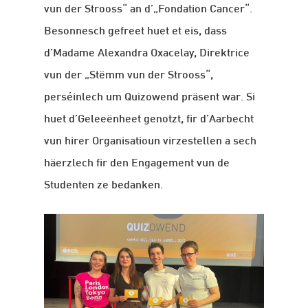
vun der Strooss“ an d’„Fondation Cancer“.
Besonnesch gefreet huet et eis, dass
d’Madame Alexandra Oxacelay, Direktrice
vun der „Stëmm vun der Strooss“,
perséinlech um Quizowend präsent war. Si
huet d’Geleeënheet genotzt, fir d’Aarbecht
vun hirer Organisatioun virzestellen a sech
häerzlech fir den Engagement vun de
Studenten ze bedanken.