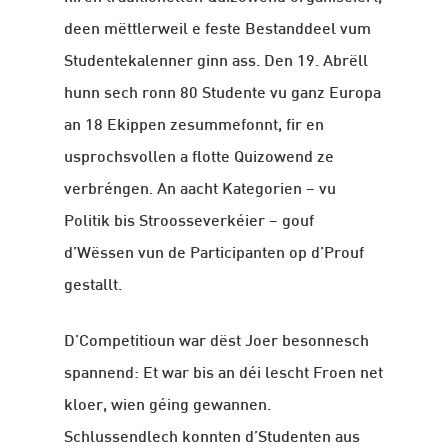
deen mëttlerweil e feste Bestanddeel vum
Studentekalenner ginn ass. Den 19. Abrëll
hunn sech ronn 80 Studente vu ganz Europa
an 18 Ekippen zesummefonnt, fir en
usprochsvollen a flotte Quizowend ze
verbréngen. An aacht Kategorien – vu
Politik bis Stroosseverkéier – gouf
d’Wëssen vun de Participanten op d’Prouf
gestallt.
D’Competitioun war dëst Joer besonnesch
spannend: Et war bis an déi lescht Froen net
kloer, wien géing gewannen.
Schlussendlech konnten d’Studenten aus