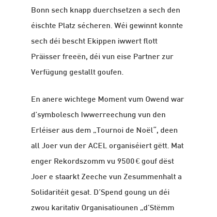
Bonn sech knapp duerchsetzen a sech den
éischte Platz sécheren. Wéi gewinnt konnte
sech déi bescht Ekippen iwwert flott
Präisser freeën, déi vun eise Partner zur
Verfügung gestallt goufen.
En anere wichtege Moment vum Owend war
d’symbolesch Iwwerreechung vun den
Erléiser aus dem „Tournoi de Noël“, deen
all Joer vun der ACEL organiséiert gëtt. Mat
enger Rekordszomm vu 9500 € gouf dëst
Joer e staarkt Zeeche vun Zesummenhalt a
Solidaritéit gesat. D’Spend goung un déi
zwou karitativ Organisatiounen „d’Stëmm