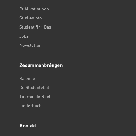
Publikatiounen
Studieninfo
Student fir 1 Dag
Jobs
Newsletter
Zesummenbréngen
Kalenner
De Studentebal
Tournoi de Noël
Lidderbuch
Kontakt