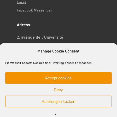
Email
Facebook Messenger
Adress
2, avenue de l’Université
L-4365 Esch-sur-Alzette
Manage Cookie Consent
No RCSL
Eis Websäit benotzt Cookies fir d'Erfarung besser ze maachen.
F969
Accept cookies
Deny
Astellungen kucken
© 2025 ACEL - de Studentevertrieder
facebook
linkedin
youtube
github
instagram