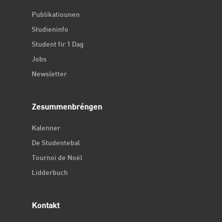
Publikatiounen
Studieninfo
Student fir 1 Dag
Jobs
Newsletter
Zesummenbréngen
Kalenner
De Studentebal
Tournoi de Noël
Lidderbuch
Kontakt