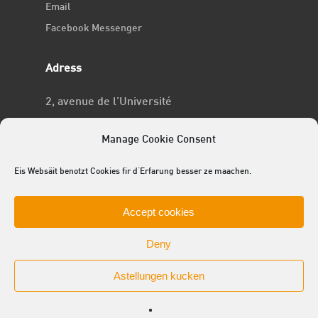
Email
Facebook Messenger
Adress
2, avenue de l’Université
L-4365 Esch-sur-Alzette
Manage Cookie Consent
No RCSL
Eis Websäit benotzt Cookies fir d'Erfarung besser ze maachen.
F969
Accept cookies
Deny
Astellungen kucken
© 2025 ACEL - de Studentevertrieder
facebook
linkedin
youtube
github
instagram