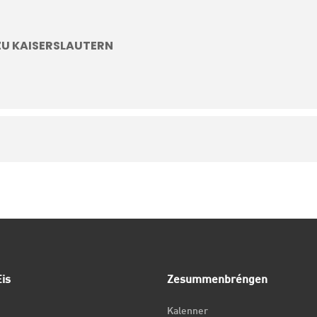
ZU KAISERSLAUTERN
is
Zesummenbréngen
Kalenner