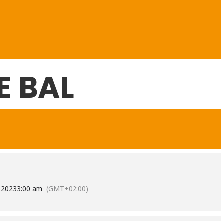
E BAL
 2023
3:00 am
(GMT+02:00)