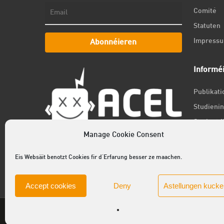
Comité
Statuten
Impress
Abonnéieren
Informé
Publikat
Studienin
Student f
Manage Cookie Consent
Jobs
Newslett
Eis Websäit benotzt Cookies fir d'Erfarung besser ze maachen.
Accept cookies
Deny
Astellungen kucke
© 2025 ACEL - de Studentevertrieder