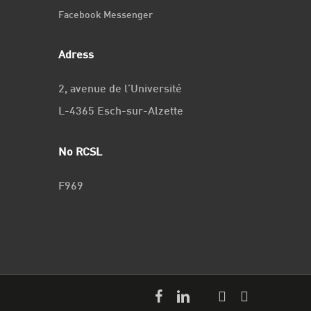
Facebook Messenger
Adress
2, avenue de l’Université
L-4365 Esch-sur-Alzette
No RCSL
F969
facebook
linkedin
youtube
github
instagram