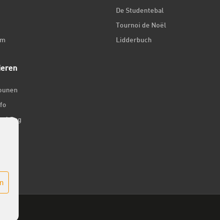
De Studentebal
Tournoi de Noël
um
Lidderbuch
ieren
iounen
fo
ir 1 Dag
er
n