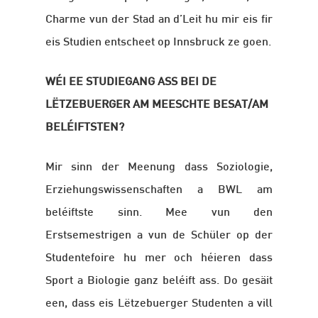
Charme vun der Stad an d’Leit hu mir eis fir
eis Studien entscheet op Innsbruck ze goen.
WÉI EE STUDIEGANG ASS BEI DE
LËTZEBUERGER AM MEESCHTE BESAT/AM
BELÉIFTSTEN?
Mir sinn der Meenung dass Soziologie,
Erziehungswissenschaften a BWL am
beléiftste sinn. Mee vun den
Erstsemestrigen a vun de Schüler op der
Studentefoire hu mer och héieren dass
Sport a Biologie ganz beléift ass. Do gesäit
een, dass eis Lëtzebuerger Studenten a vill