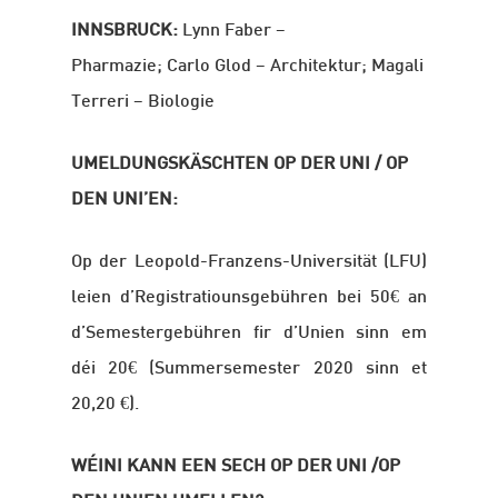
INNSBRUCK:
Lynn Faber –
Pharmazie; Carlo Glod – Architektur; Magali
Terreri – Biologie
UMELDUNGSKÄSCHTEN OP DER UNI / OP
DEN UNI’EN:
Op der Leopold-Franzens-Universität (LFU)
leien d’Registratiounsgebühren bei 50€ an
d’Semestergebühren fir d’Unien sinn em
déi 20€ (Summersemester 2020 sinn et
20,20 €).
WÉINI KANN EEN SECH OP DER UNI /OP