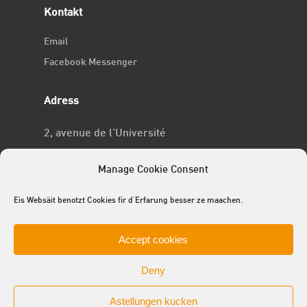
Kontakt
Email
Facebook Messenger
Adress
2, avenue de l’Université
L-4365 Esch-sur-Alzette
Manage Cookie Consent
No RCSL
Eis Websäit benotzt Cookies fir d'Erfarung besser ze maachen.
F969
Accept cookies
Deny
Astellungen kucken
© 2025 ACEL - de Studentevertrieder