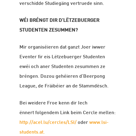
verschidde Studiegäng vertruede sinn.
WÉI BRÉNGT DIR D’LËTZEBUERGER
STUDENTEN ZESUMMEN?
Mir organiséieren dat ganzt Joer iwwer
Eventer fir eis Lëtzebuerger Studenten
ewéi och aner Studenten zesummen ze
bréngen. Dozou gehéieren d’Beerpong
League, de Fräibéier an de Stammdësch.
Bei weidere Froe kenn dir Iech
ënnert folgendem Link beim Cercle mellen:
http://acel.lu/cercles/LSI/
oder
www.lsi-
students.at.