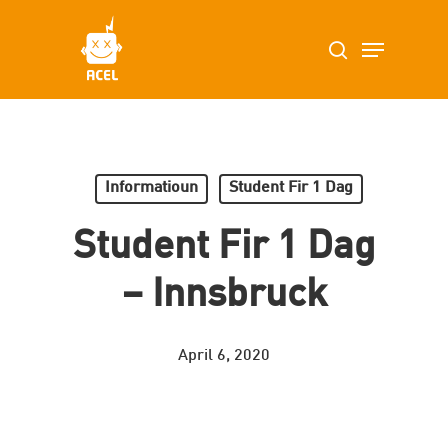
Skip
Menu
search
to
main
content
Informatioun
Student Fir 1 Dag
Student Fir 1 Dag
– Innsbruck
April 6, 2020