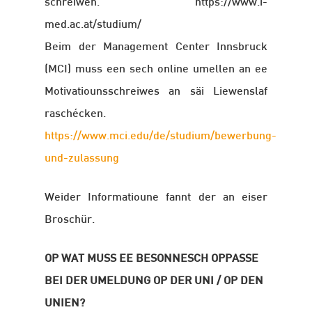
schreiwen. https://www.i-
med.ac.at/studium/
Beim der Management Center Innsbruck
(MCI) muss een sech online umellen an ee
Motivatiounsschreiwes an säi Liewenslaf
raschécken.
https://www.mci.edu/de/studium/bewerbung-
und-zulassung
Weider Informatioune fannt der an eiser
Broschür.
OP WAT MUSS EE BESONNESCH OPPASSE
BEI DER UMELDUNG OP DER UNI / OP DEN
UNIEN?