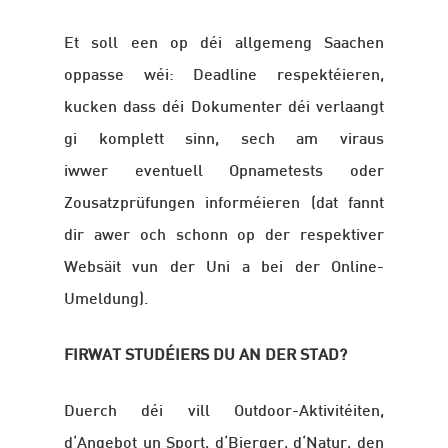
Et soll een op déi allgemeng Saachen
oppasse wéi: Deadline respektéieren,
kucken dass déi Dokumenter déi verlaangt
gi komplett sinn, sech am viraus
iwwer eventuell Opnametests oder
Zousatzprüfungen informéieren (dat fannt
dir awer och schonn op der respektiver
Websäit vun der Uni a bei der Online-
Umeldung).
FIRWAT STUDÉIERS DU AN DER STAD?
Duerch déi vill Outdoor-Aktivitéiten,
d‘Angebot un Sport, d‘Bierger, d‘Natur,
den