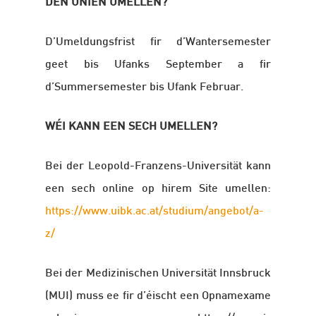
DEN UNIEN UMELLEN?
D’Umeldungsfrist fir d’Wantersemester
geet bis Ufanks September a fir
d’Summersemester bis Ufank Februar.
WÉI KANN EEN SECH UMELLEN?
Bei der Leopold-Franzens-Universität kann
een sech online op hirem Site umellen:
https://www.uibk.ac.at/studium/angebot/a-
z/
Bei der Medizinischen Universität Innsbruck
(MUI) muss ee fir d’éischt een Opnamexame