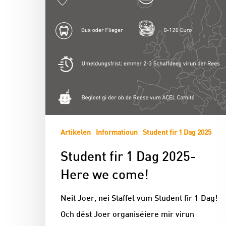
Artikelen
Informatioun
Student fir 1 Dag 2025
Student fir 1 Dag 2025-
Here we come!
Neit Joer, nei Staffel vum Student fir 1 Dag!
Och dëst Joer organiséiere mir virun