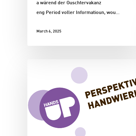
a wärend der Ouschtervakanz
eng Period voller Informatioun, wou…
March 6, 2025