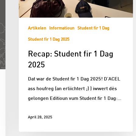
Artikelen
Informatioun
Student fir 1 Dag
Student fir 1 Dag 2025
Recap: Student fir 1 Dag
2025
Dat war de Student fir 1 Dag 2025! D'ACEL
ass houfreg (an erliichtert ;) ) iwwert dës
gelongen Editioun vum Student fir 1 Dag:…
April 28, 2025