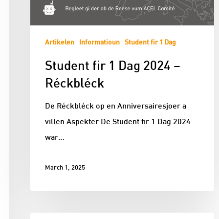
Artikelen
Informatioun
Student fir 1 Dag
Student fir 1 Dag 2024 –
Réckbléck
De Réckbléck op en Anniversairesjoer a
villen Aspekter De Student fir 1 Dag 2024
war…
March 1, 2025