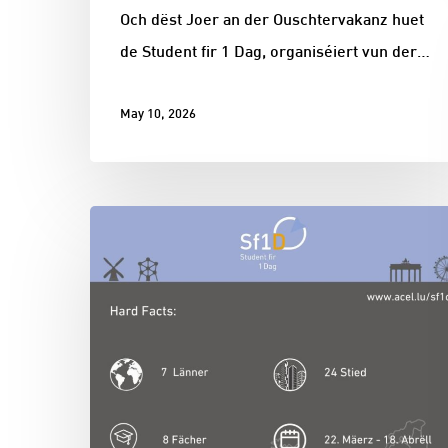
Och dëst Joer an der Ouschtervakanz huet
de Student fir 1 Dag, organiséiert vun der…
May 10, 2026