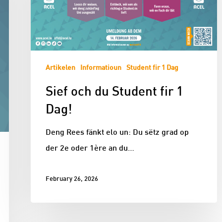
Artikelen
Informatioun
Student fir 1 Dag
Sief och du Student fir 1
Dag!
Deng Rees fänkt elo un: Du sëtz grad op
der 2e oder 1ère an du…
February 26, 2026