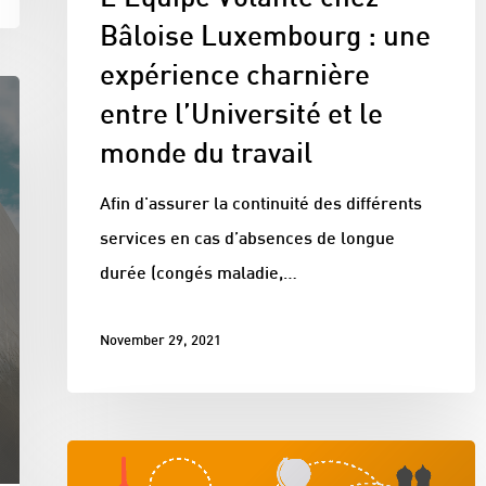
Bâloise Luxembourg : une
expérience charnière
entre l’Université et le
monde du travail
Afin d'assurer la continuité des différents
services en cas d’absences de longue
durée (congés maladie,…
November 29, 2021