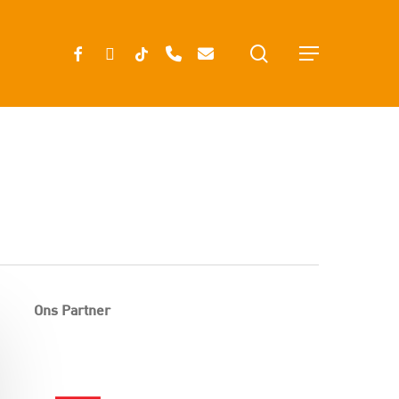
search
FACEBOOK
INSTAGRAM
TIKTOK
PHONE
EMAIL
Menu
Ons Partner