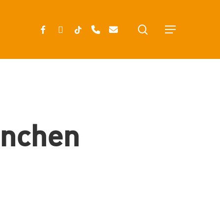
search
FACEBOOK
INSTAGRAM
TIKTOK
PHONE
EMAIL
Menu
ünchen