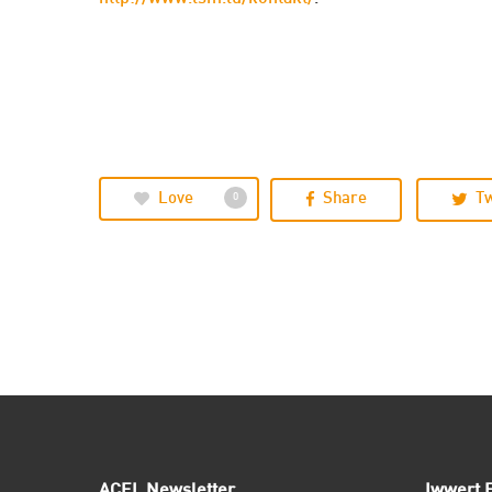
Love
Share
T
0
ACEL Newsletter
Iwwert E