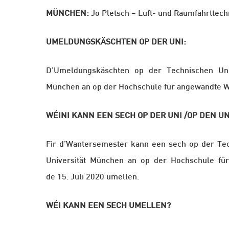
MÜNCHEN:
Jo Pletsch – Luft- und Raumfahrttec
UMELDUNGSKÄSCHTEN OP DER UNI:
D’Umeldungskäschten
op der Technischen Uni
München an op der Hochschule für angewandte
W
Hit enter to search or ESC to close
WÉINI KANN EEN SECH OP DER UNI /OP DEN U
Fir d’Wantersemester kann een sech op der Tec
Universität München an op der Hochschule f
de 15. Juli 2020 umellen.
WÉI KANN EEN SECH UMELLEN?