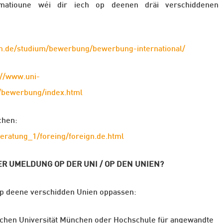
ormatioune wéi dir iech op deenen dräi verschiddenen
m.de/studium/bewerbung/bewerbung-international/
://www.uni-
/bewerbung/index.html
hen:
eratung_1/foreing/foreign.de.html
R UMELDUNG OP DER UNI / OP DEN UNIEN?
op deene verschidden Unien oppassen:
ischen Universität München oder Hochschule für angewandte