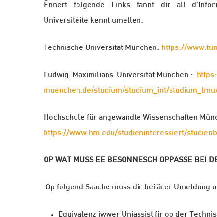
Ënnert folgende Links fannt dir all d’Inf
Universitéite kennt umellen:
Technische
Universität München:
https://www.tu
Ludwig-Maximilians-Universität München :
https
muenchen.de/studium/studium_int/studium_lmu
Hochschule für angewandte
Wissenschaften
Münc
https://www.hm.edu/studieninteressiert/studienb
OP WAT MUSS EE BESONNESCH OPPASSE BEI DE
Op folgend Saache muss dir bei ärer Umeldung 
Equivalenz iwwer Uniassist fir op der Techn