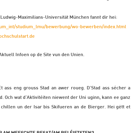
 Ludwig-Maximilians-Universität München fannt dir hei:
ium_int/studium_lmu/bewerbung/wo-bewerben/index.html
ochschulstart.de
uell Infoen op de Site vun den Unien.
t ass eng grouss Stad an awer roueg. D’Stad ass sécher a
d. Och wat d’Aktivitéiten niewent der Uni uginn, kann ee ganz
hillen un der Isar bis Skifueren an de Bierger. Hei gëtt et