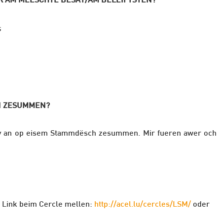
ER AM MEESCHTE BESAT/AM BELÉIFTSTEN?
;
N ZESUMMEN?
y an op eisem Stammdësch zesummen. Mir fueren awer och
m Link beim Cercle mellen:
http://acel.lu/cercles/LSM/
oder