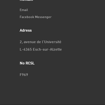
Email
Facebook Messenger
Adress
2, avenue de l’Université
L-4365 Esch-sur-Alzette
No RCSL
F969