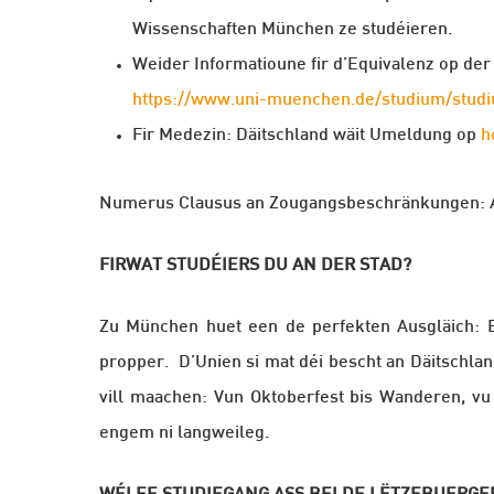
Wissenschaften
München ze studéieren.
Weider Informatioune fir d’Equivalenz op der
https://www.uni-muenchen.de/studium/stud
Fir Medezin: Däitschland wäit Umeldung op
h
Numerus Clausus an Zougangsbeschränkungen: Akt
FIRWAT STUDÉIERS DU AN DER STAD?
Zu München huet een de perfekten Ausgläich: E
propper. D’Unien si mat déi bescht an Däitschlan
vill maachen: Vun Oktoberfest bis Wanderen, vu c
engem ni langweileg.