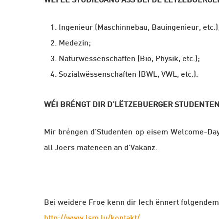
WÉI EE STUDIEGANG ASS BEI DE LËTZEBUERG
Ingenieur (Maschinnebau, Bauingenieur, etc.)
Medezin;
Naturwëssenschaften (Bio, Physik, etc.);
Sozialwëssenschaften (BWL, VWL, etc.).
WÉI BRÉNGT DIR D’LËTZEBUERGER STUDENTE
Mir bréngen d’Studenten op eisem Welcome-Da
all Joers mateneen an d’Vakanz.
Bei weidere Froe kenn dir Iech ënnert folgende
http://www.lsm.lu/kontakt/
.