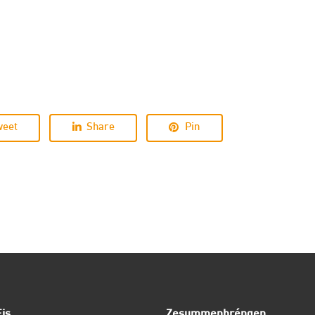
weet
Share
Pin
is
Zesummenbréngen