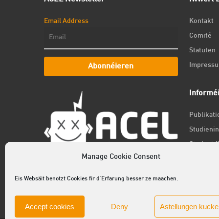
Email Address
Kontakt
Comité
Statuten
Impress
Abonnéieren
Informé
Publikat
Studienin
Student f
Manage Cookie Consent
Jobs
Newslett
Eis Websäit benotzt Cookies fir d'Erfarung besser ze maachen.
Accept cookies
Deny
Astellungen kucke