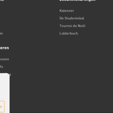
Kalenner
De Studentebal
Tournoi de Noël
um
Lidderbuch
ieren
iounen
fo
ir 1 Dag
er
n