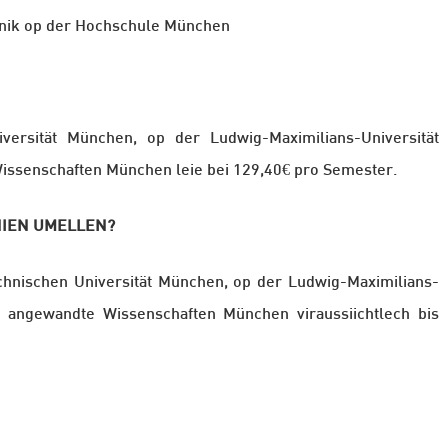
hnik op der Hochschule München
versität
München, op der Ludwig-Maximilians-Universität
issenschaften
München
leie bei 129,40€ pro Semester.
NIEN UMELLEN?
hnischen Universität
München, op der Ludwig-Maximilians-
ür angewandte
Wissenschaften
München
viraussiichtlech bis