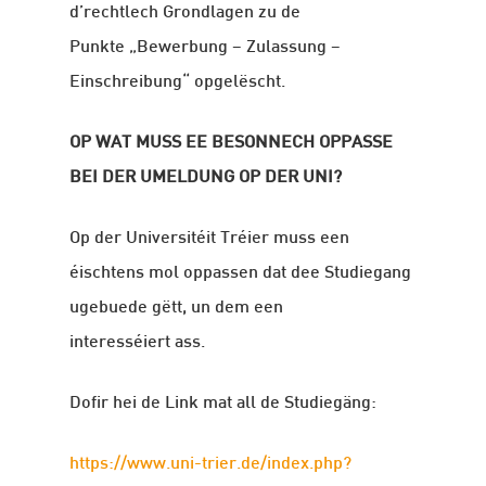
d’rechtlech Grondlagen zu de
Punkte „Bewerbung – Zulassung –
Einschreibung“ opgelëscht.
OP WAT MUSS EE BESONNECH OPPASSE
BEI DER UMELDUNG OP DER UNI?
Op der Universitéit Tréier muss een
éischtens mol oppassen dat dee Studiegang
ugebuede gëtt, un dem een
interesséiert ass.
Dofir hei de Link mat all de Studiegäng:
https://www.uni-trier.de/index.php?