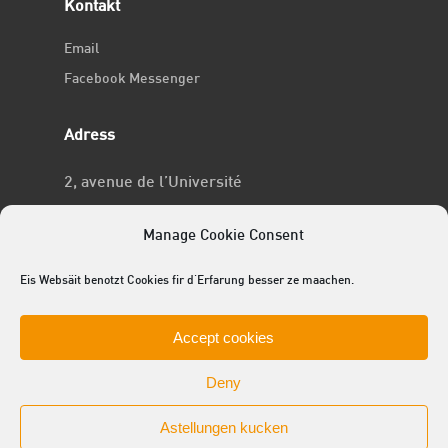
Kontakt
Email
Facebook Messenger
Adress
2, avenue de l’Université
L-4365 Esch-sur-Alzette
Manage Cookie Consent
No RCSL
Eis Websäit benotzt Cookies fir d'Erfarung besser ze maachen.
F969
Accept cookies
Deny
Astellungen kucken
© 2025 ACEL - de Studentevertrieder