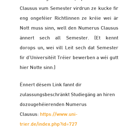
Clausus vum Semester virdrun ze kucke fir
eng ongeféier Richtlinnen ze kréie wei är
Nott muss sinn, well den Numerus Clausus
ännert sech all Semester. (Et kennt
dorops un, wei vill Leit sech dat Semester
fir d’Universitéit Tréier bewerben a wéi gutt
hier Notte sinn.)
Ënnert dësem Link fannt dir
zulassungsbeschränkt Studiegäng an hiren
dozougehéierenden Numerus
Clausus:
https://www.uni-
trier.de/index.php?id=727