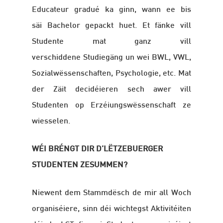
Educateur gradué ka ginn, wann ee bis
säi Bachelor gepackt huet. Et fänke vill
Studente mat ganz vill
verschiddene Studiegäng un wei BWL, VWL,
Sozialwëssenschaften, Psychologie, etc. Mat
der Zäit decidéieren sech awer vill
Studenten op Erzéiungswëssenschaft ze
wiesselen.
WÉI BRÉNGT DIR D’LËTZEBUERGER
STUDENTEN ZESUMMEN?
Niewent dem Stammdësch de mir all Woch
organiséiere, sinn déi wichtegst Aktivitéiten