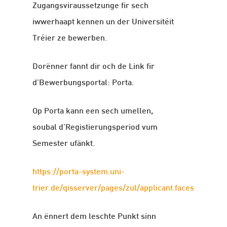
Zugangsviraussetzunge fir sech
iwwerhaapt kennen un der Universitéit
Tréier ze bewerben.
Dorënner fannt dir och de Link fir
d’Bewerbungsportal: Porta.
Op Porta kann een sech umellen,
soubal d’Registierungsperiod vum
Semester ufänkt.
https://porta-system.uni-
trier.de/qisserver/pages/zul/applicant.faces
An ënnert dem leschte Punkt sinn