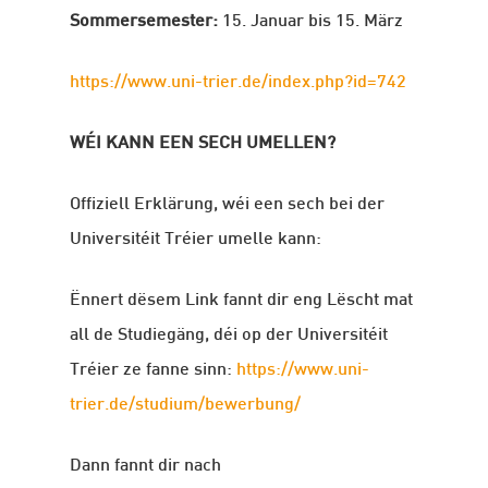
Sommersemester:
15. Januar bis 15. März
https://www.uni-trier.de/index.php?id=742
WÉI KANN EEN SECH UMELLEN?
Offiziell Erklärung, wéi een sech bei der
Universitéit Tréier umelle kann:
Ënnert dësem Link fannt dir eng Lëscht mat
all de Studiegäng, déi op der Universitéit
Tréier ze fanne sinn:
https://www.uni-
trier.de/studium/bewerbung/
Dann fannt dir nach