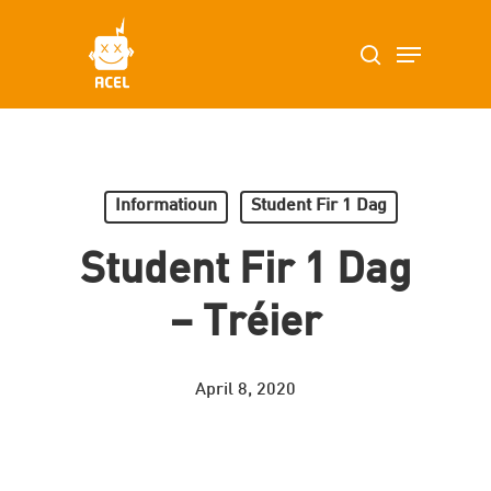
Skip
Menu
search
to
main
content
Informatioun
Student Fir 1 Dag
Student Fir 1 Dag
– Tréier
April 8, 2020