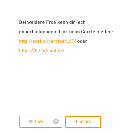
Bei weidere Froe kenn dir Iech
ënnert folgendem Link beim Cercle mellen:
http://acel.lu/cercles/LST/
oder
https://lst.lu/contact/
.
Love
Share
0