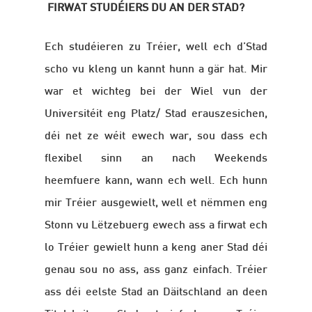
FIRWAT STUDÉIERS DU AN DER STAD?
Ech studéieren zu Tréier, well ech d’Stad
scho vu kleng un kannt hunn a gär hat. Mir
war et wichteg bei der Wiel vun der
Universitéit eng Platz/ Stad erauszesichen,
déi net ze wéit ewech war, sou dass ech
flexibel sinn an nach Weekends
heemfuere kann, wann ech well. Ech hunn
mir Tréier ausgewielt, well et nëmmen eng
Stonn vu Lëtzebuerg ewech ass a firwat ech
lo Tréier gewielt hunn a keng aner Stad déi
genau sou no ass, ass ganz einfach. Tréier
ass déi eelste Stad an Däitschland an deen