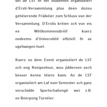
déi de LST fir nei Studenten organiséiert
d’Ersti-Versammlung plus deen dozou
gehéierende Fräibéier zum Schluss vun der
Versammlung. D’Erstis kréien och vun eis
ee Wëllkommensbréif kuerz
nodeems d’Universitéit offiziell fir se
ugefaangen huet.
Kuerz no dem Event organiséiert de LST
och eng Kneipentour, wou jiddereen sech
besser kenne léiere kann. An de LST
organiséiert am Laf vum Semester och ganz
verschidde Sportschallengë wei z.B.
ee Beerpong Turnéier.