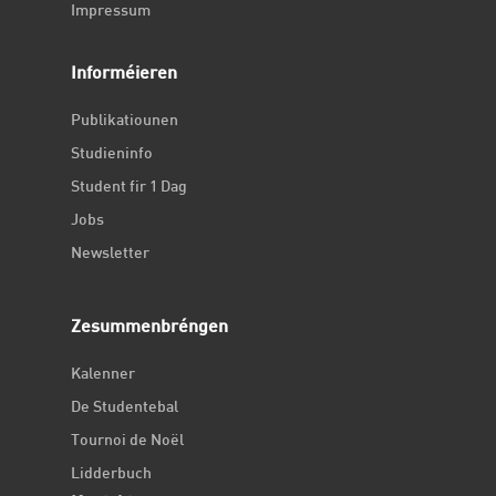
Impressum
Informéieren
Publikatiounen
Studieninfo
Student fir 1 Dag
Jobs
Newsletter
Zesummenbréngen
Kalenner
De Studentebal
Tournoi de Noël
Lidderbuch