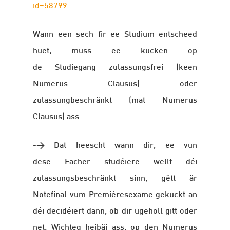
id=58799
Wann een sech fir ee Studium entscheed
huet, muss ee kucken op
de Studiegang zulassungsfrei (keen
Numerus Clausus) oder
zulassungbeschränkt (mat Numerus
Clausus) ass.
-> Dat heescht wann dir, ee vun
dëse Fächer studéiere wëllt déi
zulassungsbeschränkt sinn, gëtt är
Notefinal vum Premièresexame gekuckt an
déi decidéiert dann, ob dir ugeholl gitt oder
net. Wichteg heibäi ass, op den Numerus