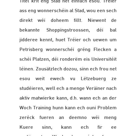
Titel krit eng Stad net einfach esou. Tréier
ass eng wonnerschéin al Stad, wou een sech
direkt wéi doheem fillt. Niewent de
bekannte Shoppingstroossen, déi bal
jidderee kennt, huet Tréier och uewen um
Petrisberg wonnerschéi gréng Flecken a
schéi Platzen, déi ronderëm eis Universitéit
léinen. Zousätzlech dozou, sinn ech frou net
esou weit ewech vu Lëtzebuerg ze
studéieren, well ech a menge Veräiner nach
aktiv matwierke kann, d.h. wann ech an der
Woch Training hunn kann ech ouni Problem
zeréck fueren an deemno wéi meng
Kuere sinn, kann ech fir ee