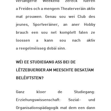
verlängerte Weekend zeréck fueren
a Freides och a mengem Theaterveräin aktiv
mat prouwen. Genau sou wei Club des
jeunes, Sportveräiner, an aner Hobby
brauch een sou net komplett falen ze
loossen a kann sou nach aktiv
a reegelméisseg dobäi sinn.
WÉI EE STUDIEGANG ASS BEI DE
LËTZEBUERGER AM MEESCHTE BESAT/AM
BELÉIFTSTEN?
Ganz kloer de Studiegang:
Erziehungswissenschaft: Sozial- und
Organisationspädagogik mat dem een dann