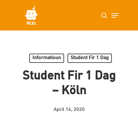
Skip
Menu
search
to
main
content
Informatioun
Student Fir 1 Dag
Student Fir 1 Dag
– Köln
April 14, 2020