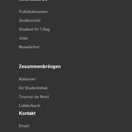
Publikatiounen
Studieninfo
Student fir 1 Dag
Jobs
Newsletter
Zesummenbréngen
Kalenner
De Studentebal
Tournoi de Noël
Lidderbuch
Kontakt
Email