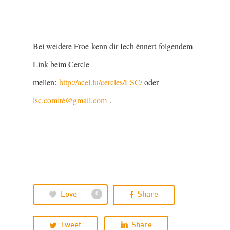
Bei weidere Froe kenn dir Iech ënnert folgendem
Link beim Cercle
mellen:
http://acel.lu/cercles/LSC/
oder
lsc.comité@gmail.com
.
Love
Share
0
Tweet
Share