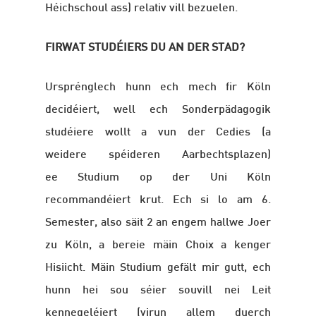
Héichschoul ass) relativ vill bezuelen.
FIRWAT STUDÉIERS DU AN DER STAD?
Ursprénglech hunn ech mech fir Köln
decidéiert, well ech Sonderpädagogik
studéiere wollt a vun der Cedies (a
weidere spéideren Aarbechtsplazen)
ee Studium op der Uni Köln
recommandéiert krut. Ech si lo am 6.
Semester, also säit 2 an engem hallwe Joer
zu Köln, a bereie mäin Choix a kenger
Hisiicht. Mäin Studium gefält mir gutt, ech
hunn hei sou séier souvill nei Leit
kennegeléiert (virun allem duerch