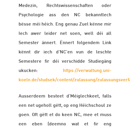
Medezin, Rechtswissenschaften oder
Psychologie ass den NC bekanntlech
bësse méi héich. Eng genau Zuel kënne mir
Iech awer leider net soen, well déi all
Semester ännert. Ënnert folgendem Link
kënnt dir iech d’NC’en vun de leschte
Semestere fir déi verschidde Studiegäng
ukucken:
https://verwaltung.uni-
koeln.de/studsek/content/zulassung/zulassungsverf
Ausserdeem besteet d’Méiglechkeet, falls
een net ugeholl gëtt, op eng Héichschoul ze
goen. Oft gëtt et do keen NC, mee et muss
een eben (deemno wat et fir eng