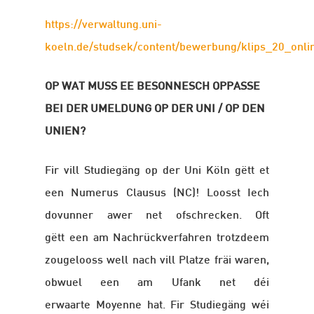
https://verwaltung.uni-
koeln.de/studsek/content/bewerbung/klips_20_onl
OP WAT MUSS EE BESONNESCH OPPASSE
BEI DER UMELDUNG OP DER UNI / OP DEN
UNIEN?
Fir vill Studiegäng op der Uni Köln gëtt et
een Numerus Clausus (NC)! Loosst Iech
dovunner awer net ofschrecken. Oft
gëtt een am Nachrückverfahren trotzdeem
zougelooss well nach vill Platze fräi waren,
obwuel een am Ufank net déi
erwaarte Moyenne hat. Fir Studiegäng wéi