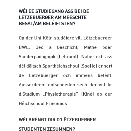
WÉI EE STUDIEGANG ASS BEI DE
LËTZEBUERGER AM MEESCHTE
BESAT/AM BELÉIFTSTEN?
Op der Uni Köln studéiere vill Lëtzebuerger
BWL, Geo a Geschicht, Mathe oder
Sonderpädagogik (Lehramt). Natierlech ass
déi däitsch Sporthéichschoul (SpoHo) ënnert
de Lëtzebuerger och immens beléift.
Ausserdeem entscheeden sech der vill fir
d’Studium „Physiotherapie“ (Kiné) op der
Héichschoul Fresenius.
WÉI BRÉNGT DIR D’LËTZEBUERGER
STUDENTEN ZESUMMEN?