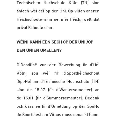
Technischen
Hochschule Köln (TH) sinn
änlech wéi déi op der Uni. Op villen aneren
Héichschoule sinn se méi héich, well dat
privat Schoule sinn.
WÉINI KANN EEN SECH OP DER UNI /OP
DEN UNIEN UMELLEN?
D’Deadlinë vun der Bewerbung fir d’Uni
Köln, sou wéi fir d’Sporthéichschoul
(SpoHo) an
d’Technische
Hochschule (TH)
sinn de 15.07 (fir d’Wantersemester) an
de 15.01 (fir d’Summersemester). Bedenk
och dass ee fir d’Umeldung op der SpoHo
de Sportstest am Viraus muss gepackt hunn.