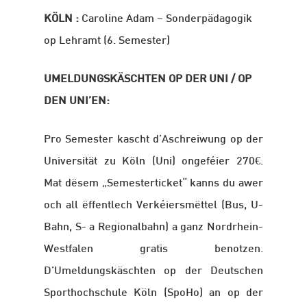
KÖLN :
Caroline Adam – Sonderpädagogik
op Lehramt (6. Semester)
UMELDUNGSKÄSCHTEN OP DER UNI / OP
DEN UNI’EN:
Pro Semester kascht d’Aschreiwung op der
Universität zu Köln (Uni) ongeféier 270€.
Mat dësem „Semesterticket“ kanns du awer
och all ëffentlech Verkéiersmëttel (Bus, U-
Bahn, S- a Regionalbahn) a ganz Nordrhein-
Westfalen
gratis benotzen.
D’Umeldungskäschten op der
Deutschen
Sporthochschule Köln (SpoHo) an op der