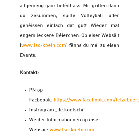
allgemeng ganz beléift ass. Mir grillen dann
do zesummen, spille Volleyball oder
genéissen einfach dat gutt Wieder mat
engem leckere Béierchen. Op eiser Websäit
(
www.lsc-koeln.com
) fënns du méi zu eisen
Events.
Kontakt:
PN op
Facbeook:
https://www.facebook.com/letzebuerg
Instragram „de.koelschi“
Weider Informatiounen op eiser
Websäit:
www.lsc-koeln.com