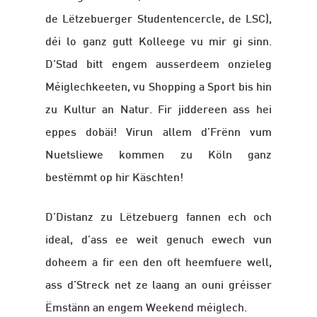
de Lëtzebuerger Studentencercle, de LSC),
déi lo ganz gutt Kolleege vu mir gi sinn.
D’Stad bitt engem ausserdeem onzieleg
Méiglechkeeten, vu Shopping a Sport bis hin
zu Kultur an Natur. Fir jiddereen ass hei
eppes dobäi! Virun allem d’Frënn vum
Nuetsliewe kommen zu Köln ganz
bestëmmt op hir Käschten!
D’Distanz zu Lëtzebuerg fannen ech och
ideal, d’ass ee weit genuch ewech vun
doheem a fir een den oft heemfuere well,
ass d’Streck net ze laang an ouni gréisser
Ëmstänn an engem Weekend méiglech.