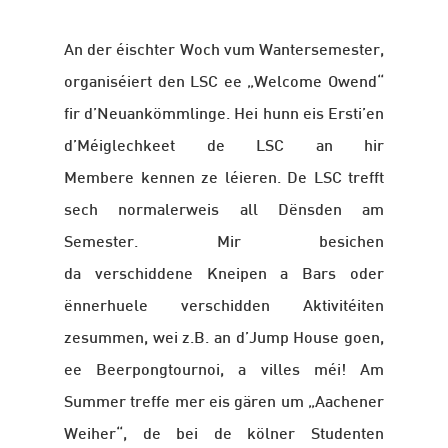
An der éischter Woch vum Wantersemester,
organiséiert
den
LSC ee „Welcome Owend“
fir
d’Neuankömmlinge
. Hei hunn eis Ersti’en
d’Méiglechkeet de LSC an hir
Membere kennen ze léieren. De LSC trefft
sech normalerweis all Dënsden am
Semester. Mir besichen
da verschiddene Kneipen a Bars oder
ënnerhuele verschidden Aktivitéiten
zesummen, wei z.B. an d’Jump House goen,
ee Beerpongtournoi, a villes méi! Am
Summer treffe mer eis gären um „Aachener
Weiher“, de bei de kölner Studenten