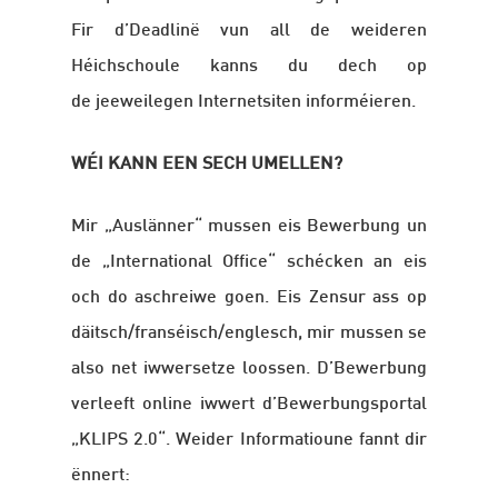
Fir d’Deadlinë vun all de weideren
Héichschoule kanns du dech op
de jeeweilegen Internetsiten informéieren.
WÉI KANN EEN SECH UMELLEN?
Mir „Auslänner“ mussen eis Bewerbung un
de „International Office“ schécken an eis
och do aschreiwe goen. Eis Zensur ass op
däitsch/franséisch/englesch, mir mussen se
also net iwwersetze loossen. D’Bewerbung
verleeft online iwwert d’Bewerbungsportal
„KLIPS 2.0“. Weider Informatioune fannt dir
ënnert: