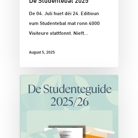
De Studentebal 2025
De 04. Juli huet déi 24. Editioun
vum Studentebal mat ronn 4000
Visiteure stattfonnt. Nieft…
August 5, 2025