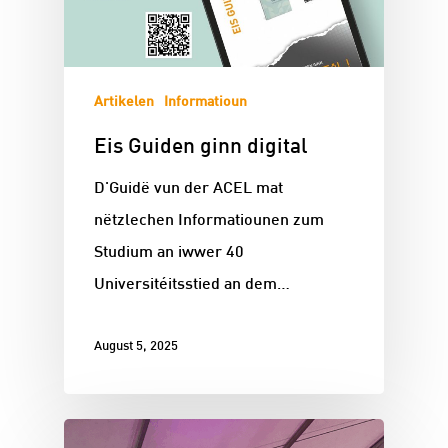
Artikelen
Informatioun
Eis Guiden ginn digital
D'Guidë vun der ACEL mat
nëtzlechen Informatiounen zum
Studium an iwwer 40
Universitéitsstied an dem…
August 5, 2025