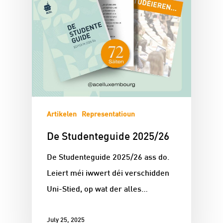
Artikelen
Representatioun
De Studenteguide 2025/26
De Studenteguide 2025/26 ass do.
Leiert méi iwwert déi verschidden
Uni-Stied, op wat der alles…
July 25, 2025