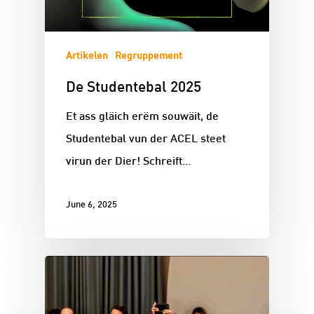
Artikelen
Regruppement
De Studentebal 2025
Et ass gläich erëm souwäit, de
Studentebal vun der ACEL steet
virun der Dier! Schreift…
June 6, 2025