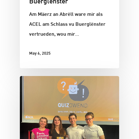
Buerglënster
Am Mäerz an Abrëll ware mir als
ACEL am Schlass vu Buerglënster
vertrueden, wou mir…
May 6, 2025