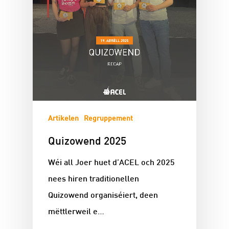
Artikelen
Regruppement
Quizowend 2025
Wéi all Joer huet d’ACEL och 2025
nees hiren traditionellen
Quizowend organiséiert, deen
mëttlerweil e…