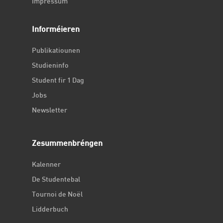
Impressum
Informéieren
Publikatiounen
Studieninfo
Student fir 1 Dag
Jobs
Newsletter
Zesummenbréngen
Kalenner
De Studentebal
Tournoi de Noël
Lidderbuch