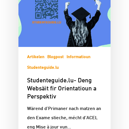
Artikelen
Blogpost
Informatioun
Studenteguide.lu
Studenteguide.lu- Deng
Websäit fir Orientatioun a
Perspektiv
Wärend d’Primaner nach matzen an
den Exame stieche, mécht d’ACEL
eng Mise à jour vun…