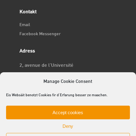
Kontakt
Email
Facebook Messenger
Adress
2, avenue de l’Université
L-4365 Esch-sur-Alzette
Manage Cookie Consent
No RCSL
Eis Websäit benotzt Cookies fir d'Erfarung besser ze maachen.
F969
Accept cookies
Deny